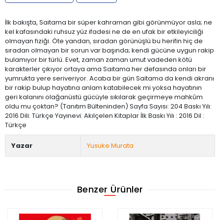
İlk bakışta, Saitama bir süper kahraman gibi görünmüyor asla; ne
kel kafasındaki ruhsuz yüz ifadesi ne de en ufak bir etkileyiciliği
olmayan fiziği. Öte yandan, sıradan görünüşlü bu herifin hiç de
sıradan olmayan bir sorun var başında; kendi gücüne uygun rakip
bulamıyor bir türlü. Evet, zaman zaman umut vadeden kötü
karakterler çıkıyor ortaya ama Saitama her defasında onları bir
yumrukta yere seriveriyor. Acaba bir gün Saitama da kendi akranı
bir rakip bulup hayatına anlam katabilecek mi yoksa hayatının
geri kalanını olağanüstü gücüyle sıkılarak geçirmeye mahkûm
oldu mu çoktan? (Tanıtım Bülteninden) Sayfa Sayısı: 204 Baskı Yılı:
2016 Dili: Türkçe Yayınevi: Akılçelen Kitaplar İlk Baskı Yılı : 2016 Dil :
Türkçe
Yazar
Yusuke Murata
Benzer Ürünler