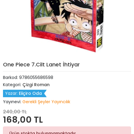
One Piece 7.Cilt Lanet İhtiyar
Barkod:
9786055686598
Kategori:
Çizgi Roman
Yazar:
Eiiçiro Oda
Yayınevi:
Gerekli Şeyler Yayıncılık
240,00 TL
168,00 TL
Ürün stokta bulunmamaktadır.