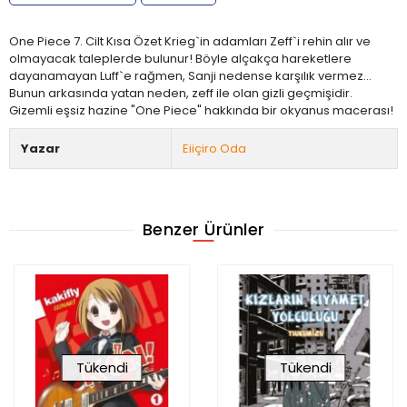
One Piece 7. Cilt Kısa Özet Krieg`in adamları Zeff`i rehin alır ve
olmayacak taleplerde bulunur! Böyle alçakça hareketlere
dayanamayan Luff`e rağmen, Sanji nedense karşılık vermez...
Bunun arkasında yatan neden, zeff ile olan gizli geçmişidir.
Gizemli eşsiz hazine "One Piece" hakkında bir okyanus macerası!
Yazar
Eiiçiro Oda
Benzer Ürünler
Tükendi
Tükendi