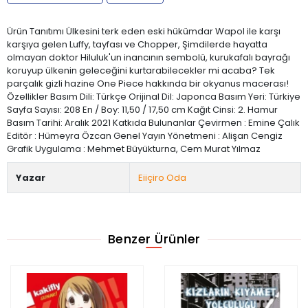
Ürün Tanıtımı Ülkesini terk eden eski hükümdar Wapol ile karşı
karşıya gelen Luffy, tayfası ve Chopper, Şimdilerde hayatta
olmayan doktor Hiluluk'un inancının sembolü, kurukafalı bayrağı
koruyup ülkenin geleceğini kurtarabilecekler mi acaba? Tek
parçalık gizli hazine One Piece hakkında bir okyanus macerası!
Özellikler Basım Dili: Türkçe Orijinal Dil: Japonca Basım Yeri: Türkiye
Sayfa Sayısı: 208 En / Boy: 11,50 / 17,50 cm Kağıt Cinsi: 2. Hamur
Basım Tarihi: Aralık 2021 Katkıda Bulunanlar Çevirmen : Emine Çalık
Editör : Hümeyra Özcan Genel Yayın Yönetmeni : Alişan Cengiz
Grafik Uygulama : Mehmet Büyükturna, Cem Murat Yılmaz
Yazar
Eiiçiro Oda
Benzer Ürünler