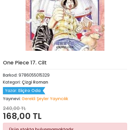
One Piece 17. Cilt
Barkod:
9786055015329
Kategori:
Çizgi Roman
Yazar:
Eiiçiro Oda
Yayınevi:
Gerekli Şeyler Yayıncılık
240,00 TL
168,00 TL
Ürün stokta bulunmamaktadır.