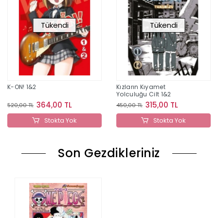
Tükendi
Tükendi
K-ON! 1&2
Kızların Kıyamet
Yolculuğu Cilt 1&2
364,00 TL
315,00 TL
520,00 TL
450,00 TL
Stokta Yok
Stokta Yok
Son Gezdikleriniz