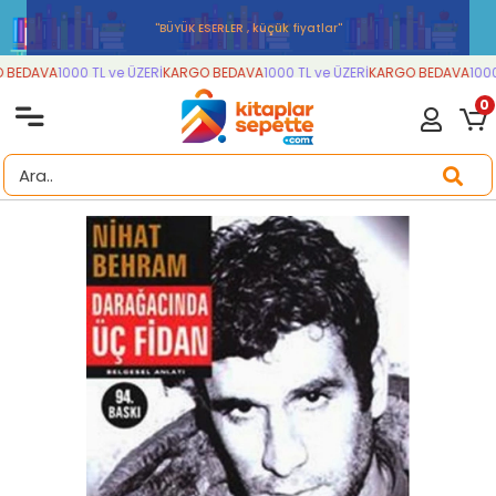
''BÜYÜK ESERLER , küçük fiyatlar''
BEDAVA
1000 TL ve ÜZERİ
KARGO BEDAVA
1000 TL ve ÜZERİ
KARGO BEDAVA
1000 
0