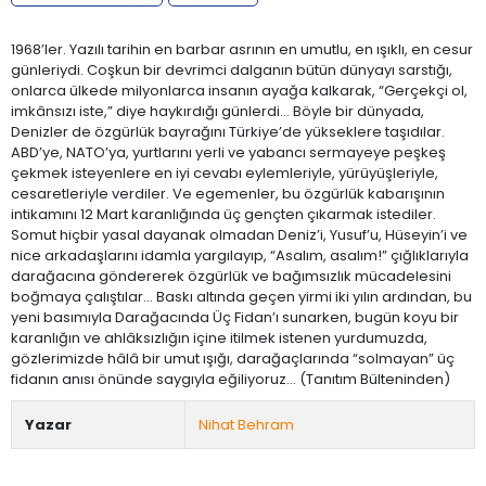
1968’ler. Yazılı tarihin en barbar asrının en umutlu, en ışıklı, en cesur
günleriydi. Coşkun bir devrimci dalganın bütün dünyayı sarstığı,
onlarca ülkede milyonlarca insanın ayağa kalkarak, “Gerçekçi ol,
imkânsızı iste,” diye haykırdığı günlerdi... Böyle bir dünyada,
Denizler de özgürlük bayrağını Türkiye’de yükseklere taşıdılar.
ABD’ye, NATO’ya, yurtlarını yerli ve yabancı sermayeye peşkeş
çekmek isteyenlere en iyi cevabı eylemleriyle, yürüyüşleriyle,
cesaretleriyle verdiler. Ve egemenler, bu özgürlük kabarışının
intikamını 12 Mart karanlığında üç gençten çıkarmak istediler.
Somut hiçbir yasal dayanak olmadan Deniz’i, Yusuf’u, Hüseyin’i ve
nice arkadaşlarını idamla yargılayıp, “Asalım, asalım!” çığlıklarıyla
darağacına göndererek özgürlük ve bağımsızlık mücadelesini
boğmaya çalıştılar... Baskı altında geçen yirmi iki yılın ardından, bu
yeni basımıyla Darağacında Üç Fidan’ı sunarken, bugün koyu bir
karanlığın ve ahlâksızlığın içine itilmek istenen yurdumuzda,
gözlerimizde hâlâ bir umut ışığı, darağaçlarında “solmayan” üç
fidanın anısı önünde saygıyla eğiliyoruz... (Tanıtım Bülteninden)
Yazar
Nihat Behram