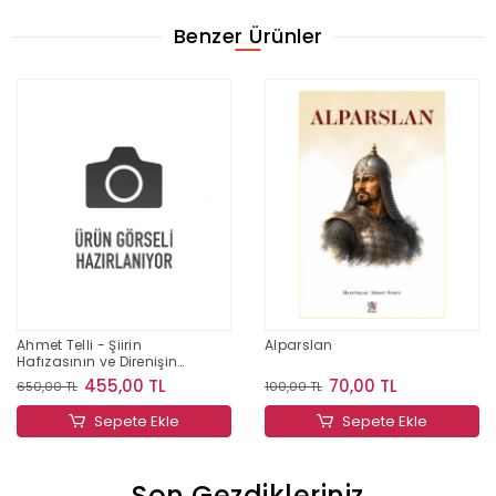
Benzer Ürünler
Ahmet Telli - Şiirin
Alparslan
Hafızasının ve Direnişin
İzinde Bir Yaşam
455,00 TL
70,00 TL
650,00 TL
100,00 TL
Sepete Ekle
Sepete Ekle
Son Gezdikleriniz