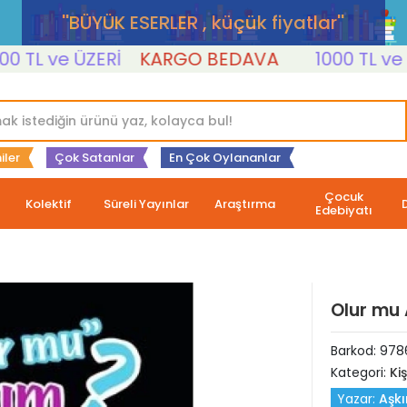
''BÜYÜK ESERLER , küçük fiyatlar''
L ve ÜZERİ
KARGO BEDAVA
1000 TL ve ÜZER
iler
Çok Satanlar
En Çok Oylananlar
Çocuk
Kolektif
Süreli Yayınlar
Araştırma
Edebiyatı
Olur mu
Barkod:
978
Kategori:
Ki
Yazar:
Aşk