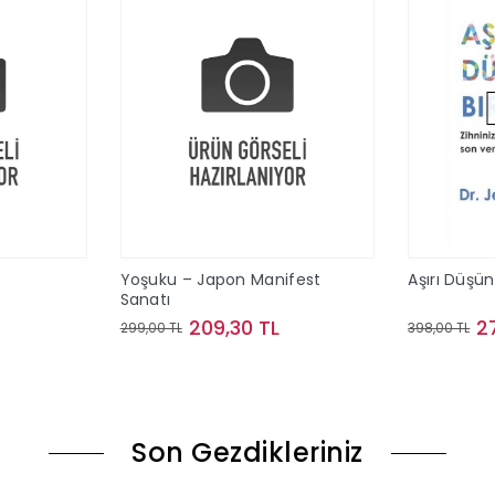
Yoşuku – Japon Manifest
Aşırı Düşü
Sanatı
209,30 TL
2
299,00 TL
398,00 TL
le
Sepete Ekle
Son Gezdikleriniz