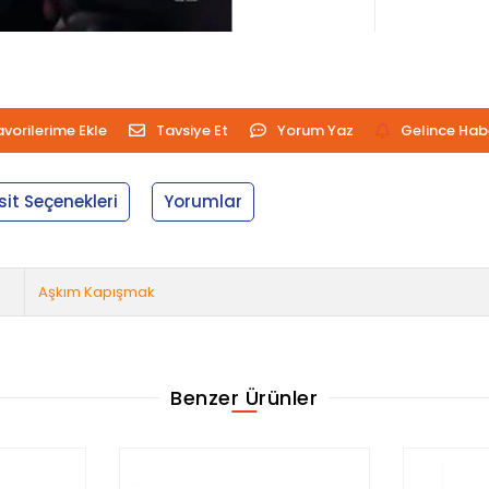
avorilerime Ekle
Tavsiye Et
Yorum Yaz
Gelince Hab
sit Seçenekleri
Yorumlar
Aşkım Kapışmak
Benzer Ürünler