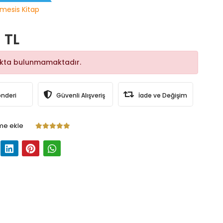
mesis Kitap
 TL
okta bulunmamaktadır.
önderi
Güvenli Alışveriş
İade ve Değişim
me ekle