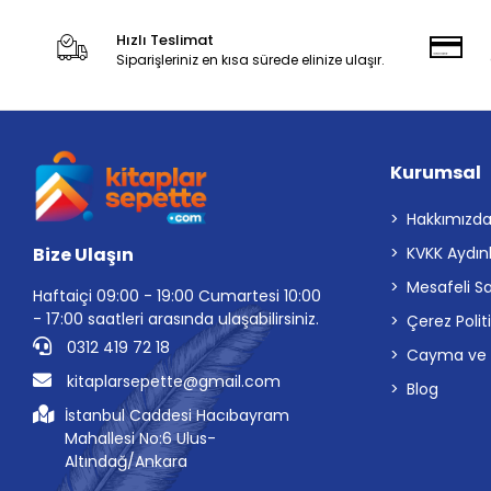
Hızlı Teslimat
Siparişleriniz en kısa sürede elinize ulaşır.
Kurumsal
Hakkımızd
Bize Ulaşın
KVKK Aydın
Mesafeli S
Haftaiçi 09:00 - 19:00 Cumartesi 10:00
- 17:00 saatleri arasında ulaşabilirsiniz.
Çerez Polit
0312 419 72 18
Cayma ve İp
kitaplarsepette@gmail.com
Blog
İstanbul Caddesi Hacıbayram
Mahallesi No:6 Ulus-
Altındağ/Ankara