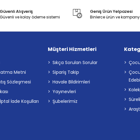
Güvenli Alışveriş
Geniş Ürün Yelpazesi
Güvenli ve kolay ödeme sistemi
Binlerce ürün ve kampany
Müşteri Hizmetleri
Kateg
a
Sıkça Sorulan Sorular
Çocu
latma Metni
Sipariş Takip
Çocu
Edebi
atış Sözleşmesi
Havale Bildirimleri
Kolek
ikası
Yayınevleri
Sürel
tal İade Koşulları
Şubelerimiz
Araş