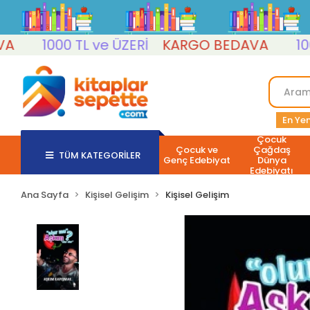
1000 TL ve ÜZERİ
KARGO BEDAVA
1000 T
En Yen
Çocuk
Çocuk ve
Çağdaş
TÜM KATEGORİLER
Genç Edebiyat
Dünya
Edebiyatı
Ana Sayfa
Kişisel Gelişim
Kişisel Gelişim