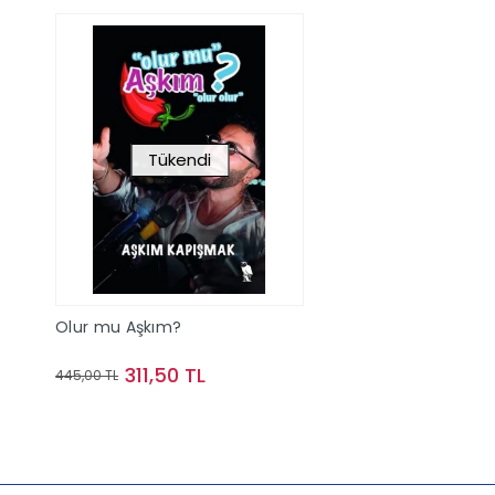
Tükendi
Olur mu Aşkım?
311,50 TL
445,00 TL
Stokta Yok