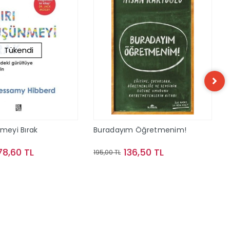
Tükendi
nmeyi Bırak
Buradayım Öğretmenim!
78,60 TL
136,50 TL
195,00 TL
Stokta Yok
Sepete Ekle