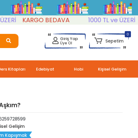
İ
KARGO BEDAVA
1000 TL ve ÜZERİ
KA
0
Giriş Yap
Sepetim
Üye Ol
Ders Kitapları
Edebiyat
Hobi
Kişisel Gelişim
 Aşkım?
6259728599
şisel Gelişim
ım Kapışmak