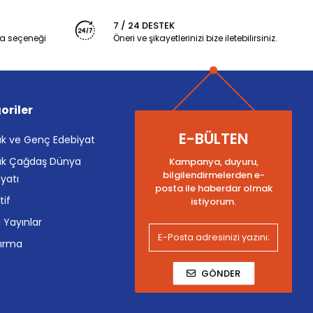
7 / 24 DESTEK
a seçeneği
Öneri ve şikayetlerinizi bize iletebilirsiniz.
oriler
E-BÜLTEN
k ve Genç Edebiyat
k Çağdaş Dünya
Kampanya, duyuru,
bilgilendirmelerden e-
yatı
posta ile haberdar olmak
tif
istiyorum.
i Yayınlar
tırma
GÖNDER