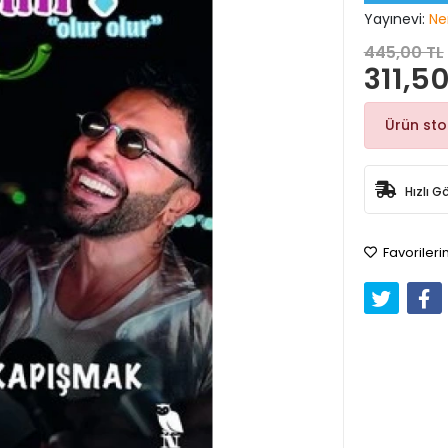
Yayınevi:
Ne
445,00 TL
311,50
Ürün st
Hızlı G
Favorileri