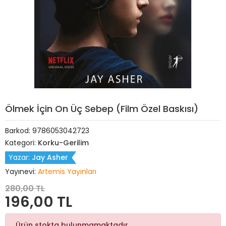
Ölmek İçin On Üç Sebep (Film Özel Baskısı)
Barkod:
9786053042723
Kategori:
Korku-Gerilim
Yazar:
Jay Asher
Yayınevi:
Artemis Yayınları
280,00 TL
196,00 TL
Ürün stokta bulunmamaktadır.