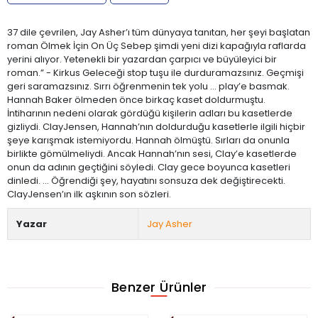
37 dile çevrilen, Jay Asher’ı tüm dünyaya tanıtan, her şeyi başlatan
roman Ölmek İçin On Üç Sebep şimdi yeni dizi kapağıyla raflarda
yerini alıyor. Yetenekli bir yazardan çarpıcı ve büyüleyici bir
roman.” - Kirkus Geleceği stop tuşu ile durduramazsınız. Geçmişi
geri saramazsınız. Sırrı öğrenmenin tek yolu ... play’e basmak.
Hannah Baker ölmeden önce birkaç kaset doldurmuştu.
İntiharının nedeni olarak gördüğü kişilerin adları bu kasetlerde
gizliydi. ClayJensen, Hannah’nın doldurduğu kasetlerle ilgili hiçbir
şeye karışmak istemiyordu. Hannah ölmüştü. Sırları da onunla
birlikte gömülmeliydi. Ancak Hannah’nın sesi, Clay’e kasetlerde
onun da adının geçtiğini söyledi. Clay gece boyunca kasetleri
dinledi. ... Öğrendiği şey, hayatını sonsuza dek değiştirecekti.
ClayJensen’ın ilk aşkının son sözleri.
Yazar
Jay Asher
Benzer Ürünler