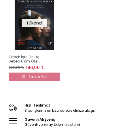
Tükendi
Ölmek İçin On Üç
Sebep (Film Özel
Baskısı)
196,00 TL
280,00 TL
Stokta Yok
Hızlı Teslimat
Siparişleriniz en kısa sürede elinize ulaşır.
Güvenli Alışveriş
Güvenli ve kolay ödeme sistemi