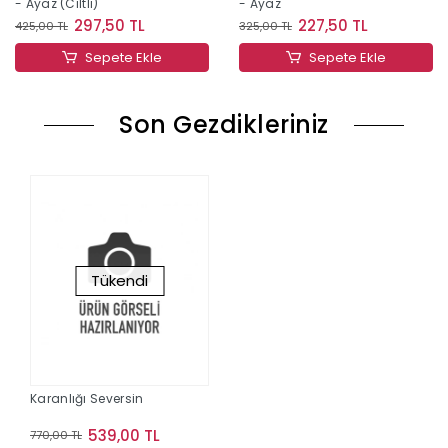
- Ayaz (Ciltli)
- Ayaz
297,50 TL
227,50 TL
425,00 TL
325,00 TL
Sepete Ekle
Sepete Ekle
Son Gezdikleriniz
Tükendi
Karanlığı Seversin
539,00 TL
770,00 TL