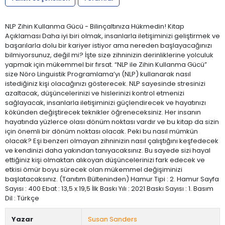
NLP Zihin Kullanma Gücü - Bilinçaltınıza Hükmedin! Kitap
Açıklaması Daha iyi biri olmak, insanlarla iletişiminizi geliştirmek ve
başarılarla dolu bir kariyer istiyor ama nereden başlayacağınızı
bilmiyorsunuz, değil mi? İşte size zihninizin derinliklerine yolculuk
yapmak için mükemmel bir fırsat. “NLP ile Zihin Kullanma Gücü”
size Nöro Linguistik Programlama’yı (NLP) kullanarak nasıl
istediğiniz kişi olacağınızı gösterecek. NLP sayesinde stresinizi
azaltacak, düşüncelerinizi ve hislerinizi kontrol etmenizi
sağlayacak, insanlarla iletişiminizi güçlendirecek ve hayatınızı
kökünden değiştirecek teknikler öğreneceksiniz. Her insanın
hayatında yüzlerce olası dönüm noktası vardır ve bu kitap da sizin
için önemli bir dönüm noktası olacak. Peki bu nasıl mümkün
olacak? Eşi benzeri olmayan zihninizin nasıl çalıştığını keşfedecek
ve kendinizi daha yakından tanıyacaksınız. Bu sayede sizi hayal
ettiğiniz kişi olmaktan alıkoyan düşüncelerinizi fark edecek ve
etkisi ömür boyu sürecek olan mükemmel değişiminizi
başlatacaksınız. (Tanıtım Bülteninden) Hamur Tipi : 2. Hamur Sayfa
Sayısı : 400 Ebat : 13,5 x 19,5 İlk Baskı Yılı : 2021 Baskı Sayısı : 1. Basım
Dil : Türkçe
Yazar
Susan Sanders