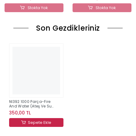
Stokta Yok
Stokta Yok
Son Gezdikleriniz
Nl392 1000 Parça-Fire
And Water (Ateş Ve Su)
Neverland
350,00 TL
Sepete Ekle