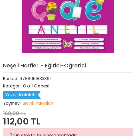
Neşeli Harfler - Eğitici-Öğretici
Barkod:
9786051833361
Kategori:
Okul Öncesi
Yazar:
Kolektif
Yayınevi:
Bıcırık Yayınları
160,00 TL
112,00 TL
Ürün stokta bulunmamaktadır.