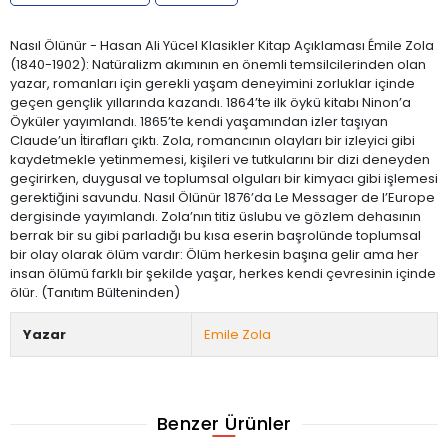
Nasıl Ölünür - Hasan Ali Yücel Klasikler Kitap Açıklaması Émile Zola
(1840-1902): Natüralizm akımının en önemli temsilcilerinden olan
yazar, romanları için gerekli yaşam deneyimini zorluklar içinde
geçen gençlik yıllarında kazandı. 1864’te ilk öykü kitabı Ninon’a
Öyküler yayımlandı. 1865’te kendi yaşamından izler taşıyan
Claude’un İtirafları çıktı. Zola, romancının olayları bir izleyici gibi
kaydetmekle yetinmemesi, kişileri ve tutkularını bir dizi deneyden
geçirirken, duygusal ve toplumsal olguları bir kimyacı gibi işlemesi
gerektiğini savundu. Nasıl Ölünür 1876’da Le Messager de l’Europe
dergisinde yayımlandı. Zola’nın titiz üslubu ve gözlem dehasının
berrak bir su gibi parladığı bu kısa eserin başrolünde toplumsal
bir olay olarak ölüm vardır: Ölüm herkesin başına gelir ama her
insan ölümü farklı bir şekilde yaşar, herkes kendi çevresinin içinde
ölür. (Tanıtım Bülteninden)
Yazar
Emile Zola
Benzer Ürünler