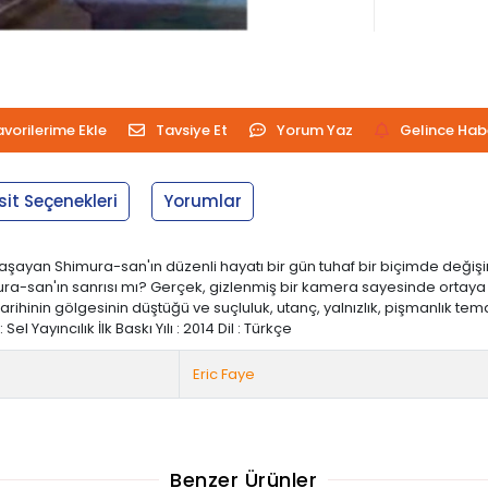
avorilerime Ekle
Tavsiye Et
Yorum Yaz
Gelince Hab
sit Seçenekleri
Yorumlar
ayan Shimura-san'ın düzenli hayatı bir gün tuhaf bir biçimde değişir;
mura-san'ın sanrısı mı? Gerçek, gizlenmiş bir kamera sayesinde ortaya
inin gölgesinin düştüğü ve suçluluk, utanç, yalnızlık, pişmanlık tema
el Yayıncılık İlk Baskı Yılı : 2014 Dil : Türkçe
Eric Faye
Benzer Ürünler