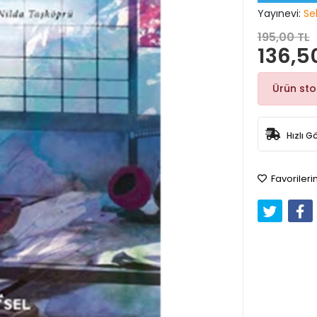
Yayınevi:
Sel
195,00 TL
136,5
Ürün st
Hızlı G
Favorileri