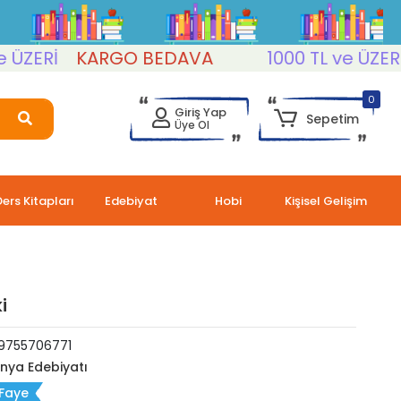
Rİ
KARGO BEDAVA
1000 TL ve ÜZERİ
K
0
Giriş Yap
Sepetim
Üye Ol
Ders Kitapları
Edebiyat
Hobi
Kişisel Gelişim
i
9755706771
nya Edebiyatı
 Faye