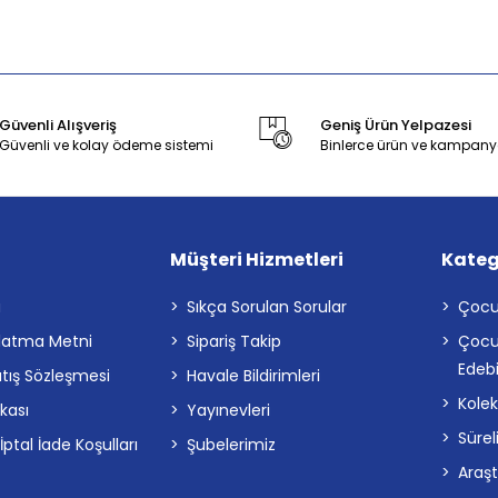
Güvenli Alışveriş
Geniş Ürün Yelpazesi
Güvenli ve kolay ödeme sistemi
Binlerce ürün ve kampany
Müşteri Hizmetleri
Kateg
a
Sıkça Sorulan Sorular
Çocu
latma Metni
Sipariş Takip
Çocu
Edebi
atış Sözleşmesi
Havale Bildirimleri
Kolek
ikası
Yayınevleri
Sürel
tal İade Koşulları
Şubelerimiz
Araş