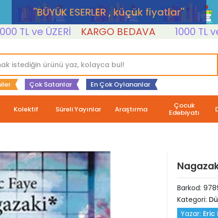
''BÜYÜK ESERLER , küçük fiyatlar''
TL ve ÜZERİ
KARGO BEDAVA
1000 TL ve ÜZE
iler
Çok Satanlar
En Çok Oylananlar
Çocuk
Kolektif
Süreli Yayınlar
Araştırma
Edebiyatı
Nagazak
Barkod:
978
Kategori:
Dü
Yazar:
Eric