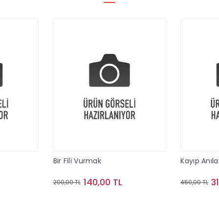
Bir Fili Vurmak
Kayıp Anıla
140,00 TL
3
200,00 TL
450,00 TL
le
Sepete Ekle