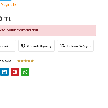
 Yayıncılık
0 TL
okta bulunmamaktadır.
önderi
Güvenli Alışveriş
İade ve Değişim
me ekle