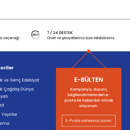
7 / 24 DESTEK
a seçeneği
Öneri ve şikayetlerinizi bize iletebilirsiniz.
oriler
E-BÜLTEN
k ve Genç Edebiyat
k Çağdaş Dünya
Kampanya, duyuru,
bilgilendirmelerden e-
yatı
posta ile haberdar olmak
tif
istiyorum.
i Yayınlar
tırma