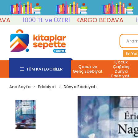
1000 TL ve ÜZERİ
KARGO BEDAVA
1000 
En Yen
Çocuk
Çocuk ve
Çağdaş
TÜM KATEGORİLER
Genç Edebiyat
Dünya
Edebiyatı
Ana Sayfa
Edebiyat
Dünya Edebiyatı