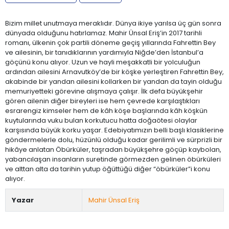
Bizim millet unutmaya meraklıdır. Dünya ikiye yarılsa üç gün sonra
dünyada olduğunu hatırlamaz. Mahir Ünsal Eriş’in 2017 tarihli
romanı, ülkenin çok partili döneme geçiş yıllarında Fahrettin Bey
ve ailesinin, bir tanıdıklarının yardımıyla Niğde’den İstanbul’a
göçünü konu alıyor. Uzun ve hayli meşakkatli bir yolculuğun
ardından ailesini Arnavutköy’de bir köşke yerleştiren Fahrettin Bey,
akabinde bir yandan ailesini kollarken bir yandan da tayin olduğu
memuriyetteki görevine alışmaya çalışır. İlk defa büyükşehir
gören ailenin diğer bireyleri ise hem çevrede karşılaştıkları
esrarengiz kimseler hem de kâh köşe başlarında kâh köşkün
kuytularında vuku bulan korkutucu hatta doğaötesi olaylar
karşısında büyük korku yaşar. Edebiyatımızın belli başlı klasiklerine
göndermelerle dolu, hüzünlü olduğu kadar gerilimli ve sürprizli bir
hikâye anlatan Öbürküler, taşradan büyükşehre göçüp kaybolan,
yabancılaşan insanların suretinde görmezden gelinen öbürküleri
ve alttan alta da tarihin yutup öğüttüğü diğer “öbürküler”i konu
alıyor.
Yazar
Mahir Ünsal Eriş