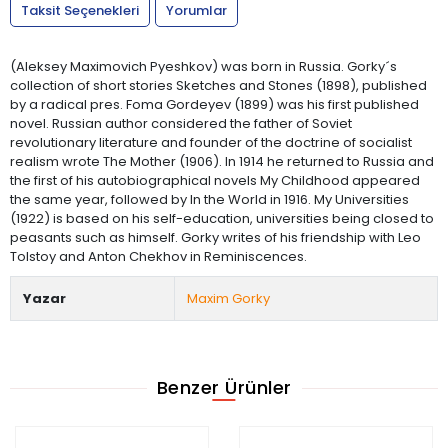
Taksit Seçenekleri
Yorumlar
(Aleksey Maximovich Pyeshkov) was born in Russia. Gorky´s
collection of short stories Sketches and Stones (1898), published
by a radical pres. Foma Gordeyev (1899) was his first published
novel. Russian author considered the father of Soviet
revolutionary literature and founder of the doctrine of socialist
realism wrote The Mother (1906). In 1914 he returned to Russia and
the first of his autobiographical novels My Childhood appeared
the same year, followed by In the World in 1916. My Universities
(1922) is based on his self-education, universities being closed to
peasants such as himself. Gorky writes of his friendship with Leo
Tolstoy and Anton Chekhov in Reminiscences.
Yazar
Maxim Gorky
Benzer Ürünler