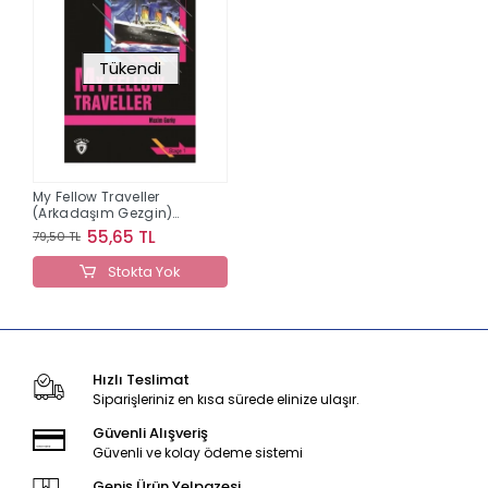
Tükendi
My Fellow Traveller
(Arkadaşım Gezgin)
İngilizce Seviye 1
55,65 TL
79,50 TL
Stokta Yok
Hızlı Teslimat
Siparişleriniz en kısa sürede elinize ulaşır.
Güvenli Alışveriş
Güvenli ve kolay ödeme sistemi
Geniş Ürün Yelpazesi