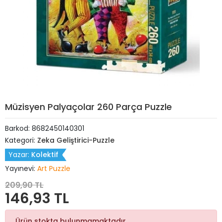
Müzisyen Palyaçolar 260 Parça Puzzle
Barkod:
8682450140301
Kategori:
Zeka Geliştirici-Puzzle
Yazar:
Kolektif
Yayınevi:
Art Puzzle
209,90 TL
146,93 TL
Ürün stokta bulunmamaktadır.