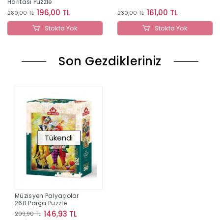
Haritası Puzzle
196,00 TL
161,00 TL
280,00 TL
230,00 TL
Stokta Yok
Stokta Yok
Son Gezdikleriniz
Tükendi
Müzisyen Palyaçolar
260 Parça Puzzle
146,93 TL
209,90 TL