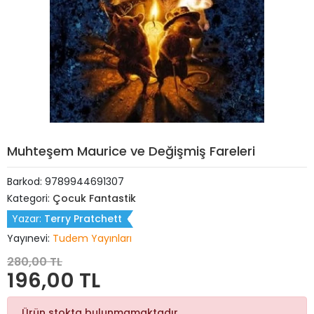
Muhteşem Maurice ve Değişmiş Fareleri
Barkod:
9789944691307
Kategori:
Çocuk Fantastik
Yazar:
Terry Pratchett
Yayınevi:
Tudem Yayınları
280,00 TL
196,00 TL
Ürün stokta bulunmamaktadır.