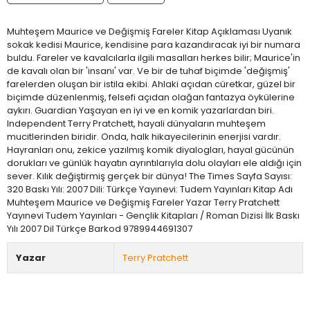
Muhteşem Maurice ve Değişmiş Fareler Kitap Açıklaması Uyanık
sokak kedisi Maurice, kendisine para kazandıracak iyi bir numara
buldu. Fareler ve kavalcılarla ilgili masalları herkes bilir; Maurice'in
de kavalı olan bir 'insanı' var. Ve bir de tuhaf biçimde 'değişmiş'
farelerden oluşan bir istila ekibi. Ahlaki açıdan cüretkar, güzel bir
biçimde düzenlenmiş, felsefi açıdan olağan fantazya öykülerine
aykırı. Guardian Yaşayan en iyi ve en komik yazarlardan biri.
Independent Terry Pratchett, hayali dünyaların muhteşem
mucitlerinden biridir. Onda, halk hikayecilerinin enerjisi vardır.
Hayranları onu, zekice yazılmış komik diyalogları, hayal gücünün
dorukları ve günlük hayatın ayrıntılarıyla dolu olayları ele aldığı için
sever. Kılık değiştirmiş gerçek bir dünya! The Times Sayfa Sayısı:
320 Baskı Yılı: 2007 Dili: Türkçe Yayınevi: Tudem Yayınları Kitap Adı
Muhteşem Maurice ve Değişmiş Fareler Yazar Terry Pratchett
Yayınevi Tudem Yayınları - Gençlik Kitapları / Roman Dizisi İlk Baskı
Yılı 2007 Dil Türkçe Barkod 9789944691307
Yazar
Terry Pratchett