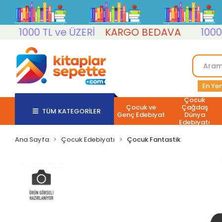
1000 TL ve ÜZERİ
KARGO BEDAVA
1000 TL 
En Yen
Çocuk
Çocuk ve
Çağdaş
TÜM KATEGORİLER
Genç Edebiyat
Dünya
Edebiyatı
Ana Sayfa
Çocuk Edebiyatı
Çocuk Fantastik