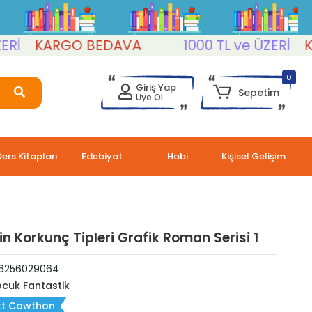
KARGO BEDAVA
1000 TL ve ÜZERİ
KAR
0
Giriş Yap
Sepetim
Üye Ol
Ders Kitapları
Edebiyat
Hobi
Kişisel Gelişim
in Korkunç Tipleri Grafik Roman Serisi 1
6256029064
cuk Fantastik
tt Cawthon