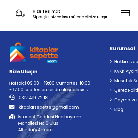
Hızlı Teslimat
Siparişleriniz en kısa sürede elinize ulaşır.
Kurumsal
Hakkımızd
Bize Ulaşın
KVKK Aydın
Mesafeli S
Haftaiçi 09:00 - 19:00 Cumartesi 10:00
- 17:00 saatleri arasında ulaşabilirsiniz.
Çerez Polit
0312 419 72 18
Cayma ve İp
kitaplarsepette@gmail.com
Blog
İstanbul Caddesi Hacıbayram
Mahallesi No:6 Ulus-
Altındağ/Ankara