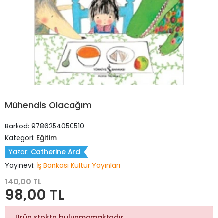
Mühendis Olacağım
Barkod:
9786254050510
Kategori:
Eğitim
Yazar:
Catherine Ard
Yayınevi:
İş Bankası Kültür Yayınları
140,00 TL
98,00 TL
Ürün stokta bulunmamaktadır.