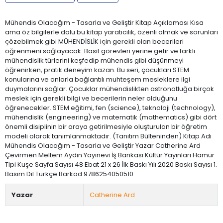
Mühendis Olacağım - Tasarla ve Geliştir Kitap Açıklaması Kısa
ama öz bilgilerle dolu bu kitap yaratıcılık, özenli olmak ve sorunları
çözebilmek gibi MÜHENDİSLİK için gerekli olan becerileri
öğrenmeni sağlayacak. Basit görevleri yerine getir ve farklı
mühendislik türlerini keşfedip mühendis gibi düşünmeyi
öğrenirken, pratik deneyim kazan. Bu seri, çocukları STEM
konularına ve onlarla bağlantılı muhteşem mesleklere ilgi
duymalarını sağlar. Çocuklar mühendislikten astronotluğa birçok
meslek için gerekli bilgi ve becerilerin neler olduğunu
öğrenecekler. STEM eğitimi, fen (science), teknoloji (technology),
mühendislik (engineering) ve matematik (mathematics) gibi dört
önemli disiplinin bir araya getirilmesiyle oluşturulan bir öğretim
modeli olarak tanımlanmaktadır. (Tanıtım Bülteninden) Kitap Adı
Mühendis Olacağım - Tasarla ve Geliştir Yazar Catherine Ard
Çevirmen Meltem Aydın Yayınevi İş Bankası Kültür Yayınları Hamur
Tipi Kuşe Sayfa Sayısı 48 Ebat 21 x 26 İlk Baskı Yılı 2020 Baskı Sayısı 1.
Basım Dil Türkçe Barkod 9786254050510
Yazar
Catherine Ard