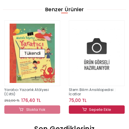
Benzer Ürünler
Tükendi
Yaratıcı Yazarlık Atölyesi
Stem Bilim Ansiklopedisi :
(Ciltli)
İcatlar
176,40 TL
75,00 TL
252,00 TL
Stokta Yok
Sepete Ekle
Son Gezdikleriniz