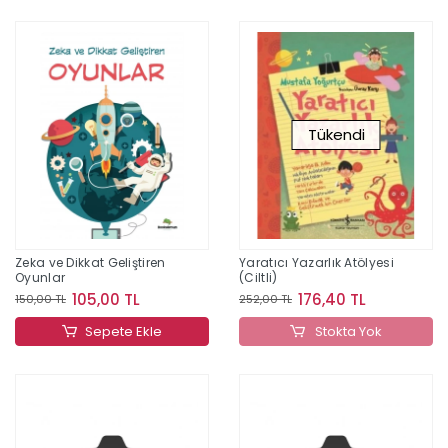
Tükendi
Zeka ve Dikkat Geliştiren
Yaratıcı Yazarlık Atölyesi
Oyunlar
(Ciltli)
105,00 TL
176,40 TL
150,00 TL
252,00 TL
Sepete Ekle
Stokta Yok