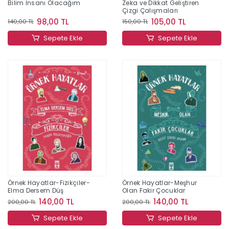
Bilim İnsanı Olacağım
Zeka ve Dikkat Geliştiren
Çizgi Çalışmaları
98,00 TL
105,00 TL
140,00 TL
150,00 TL
Sepete Ekle
Sepete Ekle
Örnek Hayatlar-Fizikçiler-
Örnek Hayatlar-Meşhur
Elma Dersem Düş
Olan Fakir Çocuklar
140,00 TL
140,00 TL
200,00 TL
200,00 TL
Sepete Ekle
Sepete Ekle