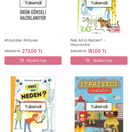
Tükendi
Tükendi
Atasözleri Atölyesi
Peki Ama Neden? -
Hayvanlar
273,00 TL
161,00 TL
390,00 TL
230,00 TL
Stokta Yok
Stokta Yok
Tükendi
Tükendi