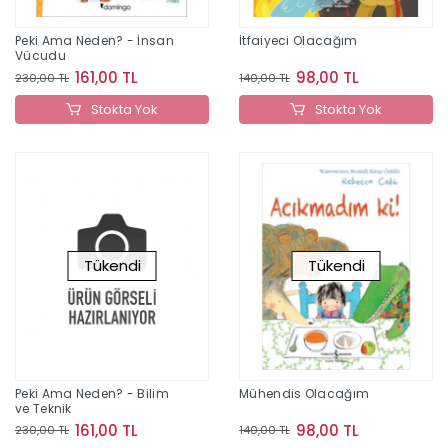
Peki Ama Neden? - İnsan
İtfaiyeci Olacağım
Vücudu
161,00 TL
98,00 TL
230,00 TL
140,00 TL
Stokta Yok
Stokta Yok
Tükendi
Tükendi
Peki Ama Neden? - Bilim
Mühendis Olacağım
ve Teknik
161,00 TL
98,00 TL
230,00 TL
140,00 TL