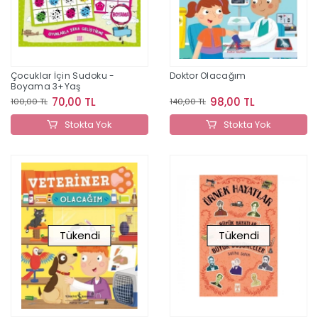
Çocuklar İçin Sudoku -
Doktor Olacağım
Boyama 3+Yaş
70,00 TL
98,00 TL
100,00 TL
140,00 TL
Stokta Yok
Stokta Yok
Tükendi
Tükendi