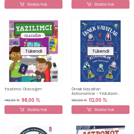
Stokta Yok
Stokta Yok
Tükendi
Tükendi
Yazılımcı Olacağım
Örnek Hayatlar-
Astronomlar - Yıldızların
Peşinde
98,00 TL
112,00 TL
140,00 TL
160,00 TL
Stokta Yok
Stokta Yok