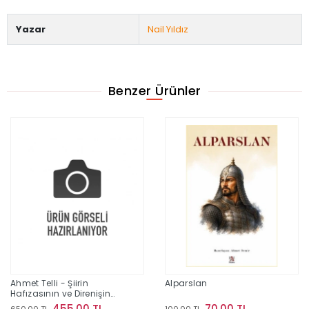
Yazar
Nail Yıldız
Benzer Ürünler
Ahmet Telli - Şiirin
Alparslan
Hafızasının ve Direnişin
İzinde Bir Yaşam
455,00 TL
70,00 TL
650,00 TL
100,00 TL