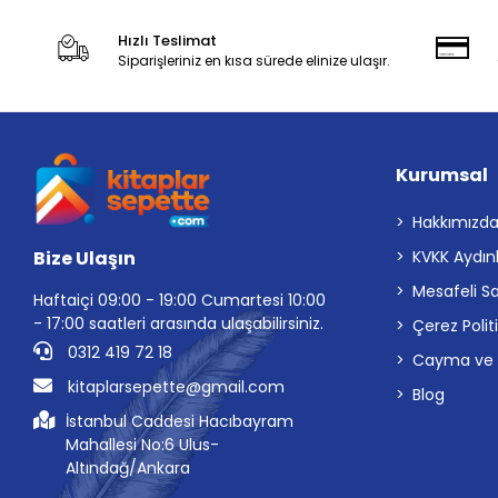
Hızlı Teslimat
Siparişleriniz en kısa sürede elinize ulaşır.
Kurumsal
Hakkımızd
Bize Ulaşın
KVKK Aydın
Mesafeli S
Haftaiçi 09:00 - 19:00 Cumartesi 10:00
- 17:00 saatleri arasında ulaşabilirsiniz.
Çerez Polit
0312 419 72 18
Cayma ve İp
kitaplarsepette@gmail.com
Blog
İstanbul Caddesi Hacıbayram
Mahallesi No:6 Ulus-
Altındağ/Ankara