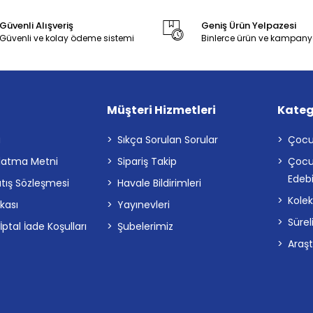
Güvenli Alışveriş
Geniş Ürün Yelpazesi
Güvenli ve kolay ödeme sistemi
Binlerce ürün ve kampany
Müşteri Hizmetleri
Kateg
a
Sıkça Sorulan Sorular
Çocu
latma Metni
Sipariş Takip
Çocu
Edebi
atış Sözleşmesi
Havale Bildirimleri
Kolek
ikası
Yayınevleri
Sürel
tal İade Koşulları
Şubelerimiz
Araş