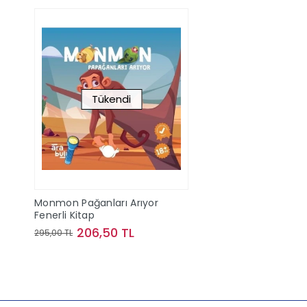
Tükendi
Monmon Pağanları Arıyor
Fenerli Kitap
206,50 TL
295,00 TL
Stokta Yok