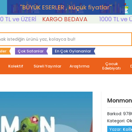
''BÜYÜK ESERLER , küçük fiyatlar''
 ve ÜZERİ
KARGO BEDAVA
1000 TL ve ÜZERİ
iler
Çok Satanlar
En Çok Oylananlar
Çocuk
Kolektif
Süreli Yayınlar
Araştırma
Edebiyatı
Monmon P
Barkod:
978
Kategori:
Ok
Yazar:
Koll