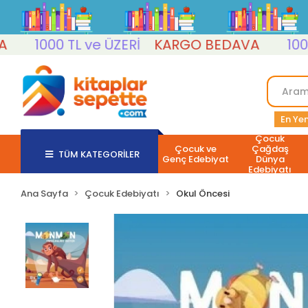
1000 TL ve ÜZERİ
KARGO BEDAVA
1000 TL
En Yen
Çocuk
Çocuk ve
Çağdaş
TÜM KATEGORİLER
Genç Edebiyat
Dünya
Edebiyatı
Ana Sayfa
Çocuk Edebiyatı
Okul Öncesi