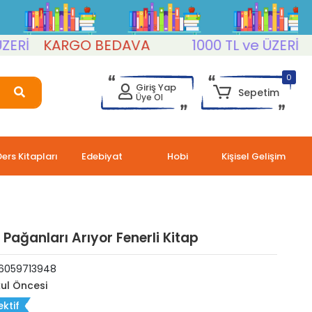
KARGO BEDAVA
1000 TL ve ÜZERİ
KAR
0
Giriş Yap
Sepetim
Üye Ol
Ders Kitapları
Edebiyat
Hobi
Kişisel Gelişim
ağanları Arıyor Fenerli Kitap
6059713948
ul Öncesi
ektif