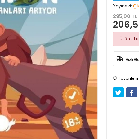
Yayınevi:
Çi
295,00 TL
206,5
Ürün st
Hızlı G
Favorileri