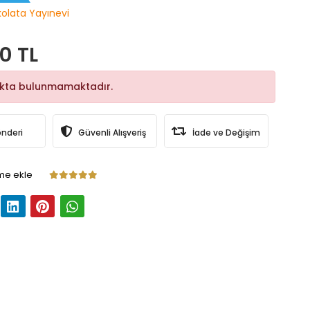
kolata Yayınevi
0 TL
okta bulunmamaktadır.
önderi
Güvenli Alışveriş
İade ve Değişim
me ekle