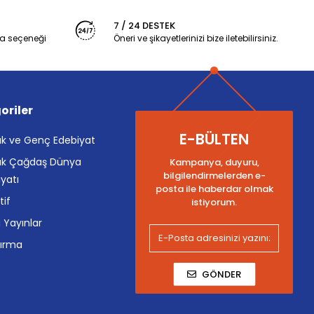
7 / 24 DESTEK
a seçeneği
Öneri ve şikayetlerinizi bize iletebilirsiniz.
oriler
E-BÜLTEN
k ve Genç Edebiyat
k Çağdaş Dünya
Kampanya, duyuru,
bilgilendirmelerden e-
yatı
posta ile haberdar olmak
tif
istiyorum.
i Yayınlar
tırma
GÖNDER