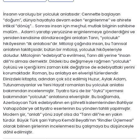
İnsanın varoluşu bir yolculuk anlatısıdır: Cennette başlayan
“doğum”, dünya hayatıyla devam eden “erginlenme” ve ahirete
intikal “dönüş”… Sonrası insan için meçhul; mutlak bilginin sahibine
malûm… Adam’ı yaratıp yeryüzüne erginlenmeye gönderdiğini ve
yeniden kendisine döndüreceğini anlatan Tanrı, “yolculuk”
hikâyesinin “ilk anlatıcısı”dır. Mitoloji çağında insan, bu Tanrısal
anlatının taklitçisidir; bütün bir mitoloji, yolculuk hikâyeleriyle
doludur. Mitolojinin “edebiyat”a evrilmesi, Tanrı dili yerine “insan
dili”ni alması demektir. Dildeki bu değişmeye rağmen “yolculuk”
öyküsü ve içeriği kimi zaman kılık değiştirse de edebiyattaki yerini
korumaktadır. Roman, bu anlatıya en elverişli türlerdendir.
Elinizdeki kitapta, adından çok söz edilmiş Huzur, Aylak Adam,
Tutunamayanlar ve Yeni Hayat romanları bu yolculuk anlatısı
bakımından incelenmiştir. Tiyatro türü de bir “öykü” içermesi
bakımından “yolculuk” anlatısına elverişlidir. Bu bağlamda,
Azerbaycan Türk edebiyatının en şöhretli kalemlerinden Bahtiyar
Vahapzâde’ye ait tiyatro eserlerinin bu yönden tahlili yapılmıştır.
Modern şiir, “anlatı” yönü zayıf olsa da “Tanrı dili”ne en yakın
türdür. Büyük Türk şairi Yahya Kemâl Beyatlı’nın “Rindler Üçlemesi”
olarak bilinen şiirlerinin incelenmesi bu çalışmaya bu düşünceyle
dâhil edilmiştir.