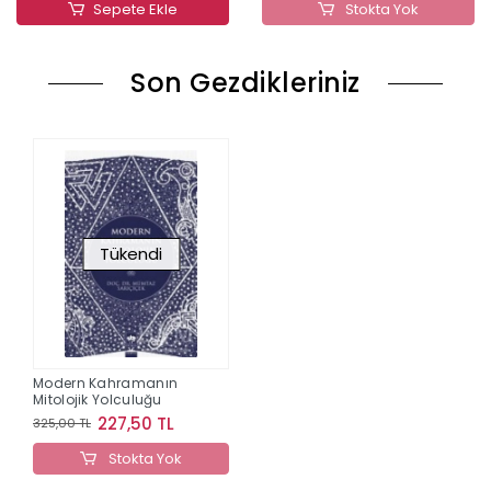
Sepete Ekle
Stokta Yok
Son Gezdikleriniz
Tükendi
Modern Kahramanın
Mitolojik Yolculuğu
227,50 TL
325,00 TL
Stokta Yok