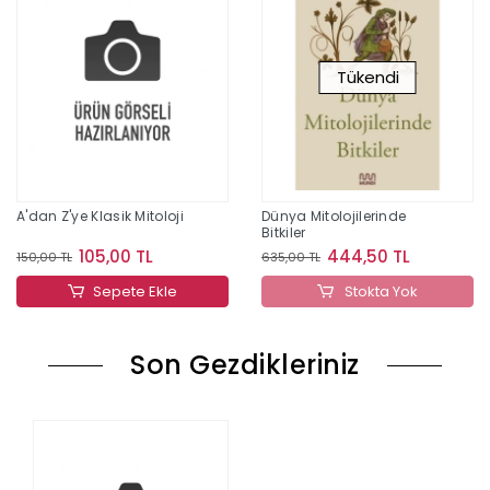
Tükendi
A'dan Z'ye Klasik Mitoloji
Dünya Mitolojilerinde
Bitkiler
105,00 TL
444,50 TL
150,00 TL
635,00 TL
Sepete Ekle
Stokta Yok
Son Gezdikleriniz