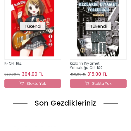
Tükendi
Tükendi
K-ON! 1&2
Kızların Kıyamet
Yolculuğu Cilt 1&2
364,00 TL
315,00 TL
520,00 TL
450,00 TL
Stokta Yok
Stokta Yok
Son Gezdikleriniz