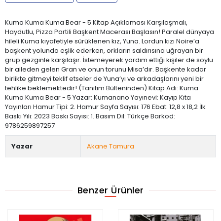
Kuma Kuma Kuma Bear - 5 Kitap Açıklaması Karşılaşmalı,
Haydutlu, Pizza Partili Başkent Macerası Başlasın! Paralel dünyaya
hileli Kuma kıyafetiyle sürüklenen kız, Yuna. Lordun kızı Noire’a
başkent yolunda eşlik ederken, orkların saldırısına uğrayan bir
grup gezginle karşılaşır. İstemeyerek yardım ettiği kişiler de soylu
bir aileden gelen Gran ve onun torunu Misa’dır. Başkente kadar
birlikte gitmeyi teklif etseler de Yuna’yı ve arkadaşlarını yeni bir
tehlike beklemektedir! (Tanıtım Bülteninden) Kitap Adı: Kuma
Kuma Kuma Bear - 5 Yazar: Kumanano Yayınevi: Kayıp Kıta
Yayınları Hamur Tipi: 2. Hamur Sayfa Sayısı: 176 Ebat: 12,8 x 18,2 İlk
Baskı Yılı: 2023 Baskı Sayısı: 1. Basım Dil: Türkçe Barkod:
9786259897257
Yazar
Akane Tamura
Benzer Ürünler