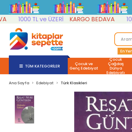
1000 TL ve ÜZERİ
KARGO BEDAVA
1000 TL
En Yen
Çocuk
Çocuk ve
Çağdaş
TÜM KATEGORİLER
Genç Edebiyat
Dünya
Edebiyatı
Ana Sayfa
Edebiyat
Türk Klasikleri