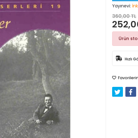
Yayınevi:
İnk
360,00 TL
252,0
Ürün st
Hızlı G
Favorileri