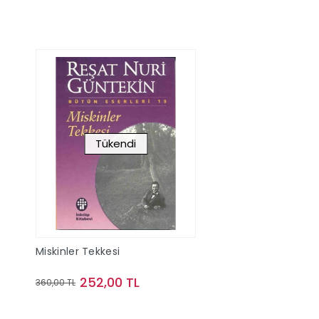
Tükendi
Miskinler Tekkesi
252,00 TL
360,00 TL
Stokta Yok