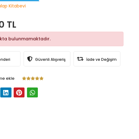
ılap Kitabevi
0 TL
okta bulunmamaktadır.
önderi
Güvenli Alışveriş
İade ve Değişim
me ekle