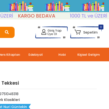
İ
KARGO BEDAVA
1000 TL ve ÜZERİ
KAR
0
Giriş Yap
Sepetim
Üye Ol
Ders Kitapları
Edebiyat
Hobi
Kişisel Gelişim
r Tekkesi
9751048318
rk Klasikleri
t Nuri Güntekin