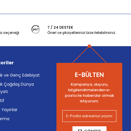
7 / 24 DESTEK
a seçeneği
Öneri ve şikayetlerinizi bize iletebilirsiniz.
oriler
E-BÜLTEN
k ve Genç Edebiyat
k Çağdaş Dünya
Kampanya, duyuru,
bilgilendirmelerden e-
yatı
posta ile haberdar olmak
tif
istiyorum.
i Yayınlar
tırma