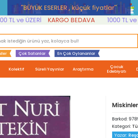
''BÜYÜK ESERLER , küçük fiyatlar''
 ve ÜZERİ
KARGO BEDAVA
1000 TL ve ÜZER
iler
Çok Satanlar
En Çok Oylananlar
Çocuk
Kolektif
Süreli Yayınlar
Araştırma
Edebiyatı
Miskinle
Barkod:
978
Kategori:
Tü
Yazar:
Reşa