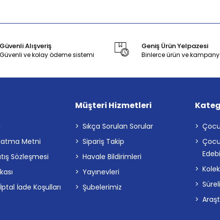
Güvenli Alışveriş
Geniş Ürün Yelpazesi
Güvenli ve kolay ödeme sistemi
Binlerce ürün ve kampany
Müşteri Hizmetleri
Kateg
a
Sıkça Sorulan Sorular
Çocu
latma Metni
Sipariş Takip
Çocu
Edebi
atış Sözleşmesi
Havale Bildirimleri
Kolek
ikası
Yayınevleri
Sürel
tal İade Koşulları
Şubelerimiz
Araş