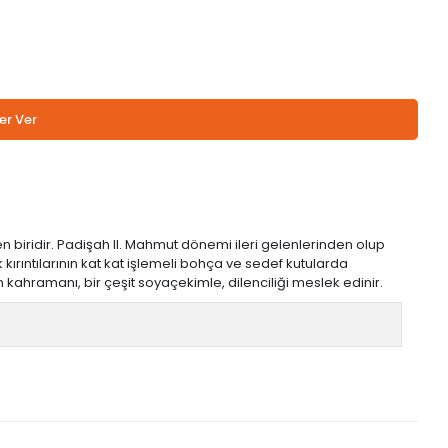
er Ver
den biridir. Padişah II. Mahmut dönemi ileri gelenlerinden olup
ırıntılarının kat kat işlemeli bohça ve sedef kutularda
hramanı, bir çeşit soyaçekimle, dilenciliği meslek edinir.