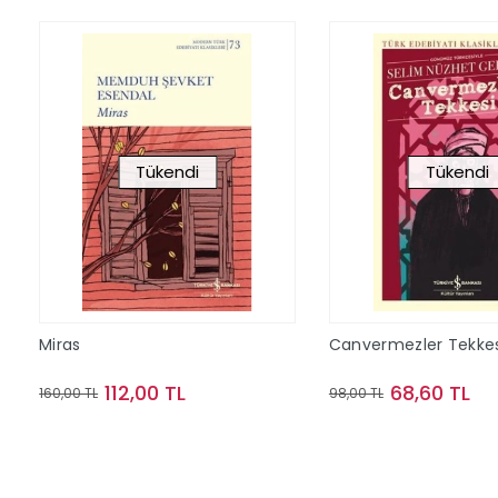
Tükendi
Tükendi
Miras
Canvermezler Tekkes
112,00 TL
68,60 TL
160,00 TL
98,00 TL
Stokta Yok
Stokta Y