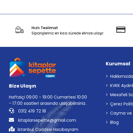
Hızlı Teslimat
Siparişleriniz en kısa sürede elinize ulaşır.
Kurumsal
Hakkımızd
Bize Ulaşın
KVKK Aydın
Mesafeli S
Haftaiçi 09:00 - 19:00 Cumartesi 10:00
- 17:00 saatleri arasında ulaşabilirsiniz.
Çerez Polit
0312 419 72 18
Cayma ve İp
kitaplarsepette@gmail.com
Blog
İstanbul Caddesi Hacıbayram