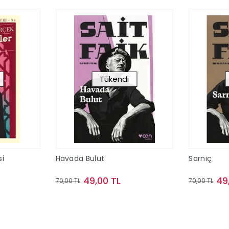
Tükendi
i
Havada Bulut
Sarnıç
49,00 TL
49
70,00 TL
70,00 TL
ok
Stokta Yok