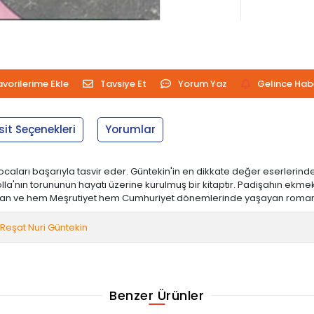
avorilerime Ekle
Tavsiye Et
Yorum Yaz
Gelince Hab
sit Seçenekleri
Yorumlar
l hocaları başarıyla tasvir eder. Güntekin'in en dikkate değer eserlerin
'nın torununun hayatı üzerine kurulmuş bir kitaptır. Padişahın ekmek k
 olan ve hem Meşrutiyet hem Cumhuriyet dönemlerinde yaşayan roman ka
Reşat Nuri Güntekin
Benzer Ürünler