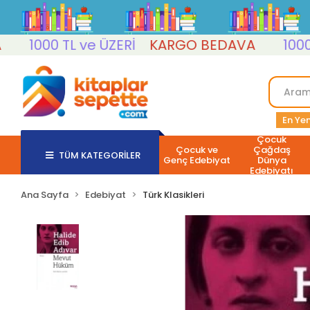
1000 TL ve ÜZERİ
KARGO BEDAVA
1000 TL v
En Yen
Çocuk
Çocuk ve
Çağdaş
TÜM KATEGORİLER
Genç Edebiyat
Dünya
Edebiyatı
Ana Sayfa
Edebiyat
Türk Klasikleri