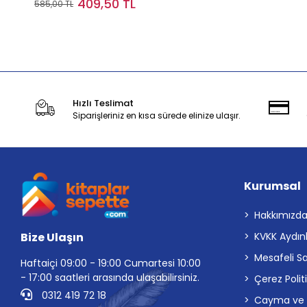
409,50 TL
585,00 TL
Stokta Yok
Hızlı Teslimat
Siparişleriniz en kısa sürede elinize ulaşır.
Kurumsal
Hakkımızd
Bize Ulaşın
KVKK Aydın
Mesafeli S
Haftaiçi 09:00 - 19:00 Cumartesi 10:00
- 17:00 saatleri arasında ulaşabilirsiniz.
Çerez Polit
0312 419 72 18
Cayma ve İp