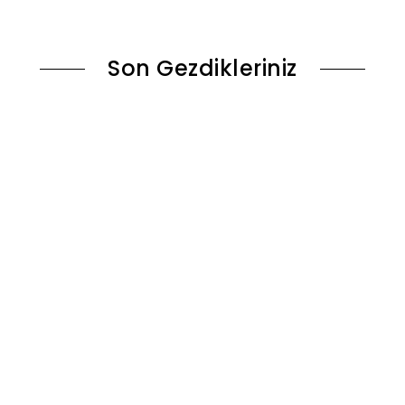
ok
Stokta Yok
Son Gezdikleriniz