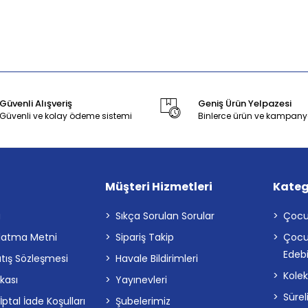
Güvenli Alışveriş
Geniş Ürün Yelpazesi
Güvenli ve kolay ödeme sistemi
Binlerce ürün ve kampany
Müşteri Hizmetleri
Kateg
a
Sıkça Sorulan Sorular
Çocu
latma Metni
Sipariş Takip
Çocu
Edebi
atış Sözleşmesi
Havale Bildirimleri
Kolek
ikası
Yayınevleri
Sürel
tal İade Koşulları
Şubelerimiz