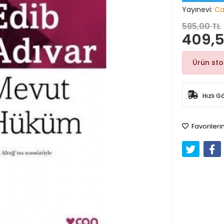
Yayınevi:
Ca
585,00 TL
409,5
Ürün st
Hızlı G
Favorileri