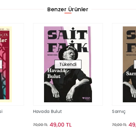
Benzer Ürünler
Tükendi
i
Havada Bulut
Sarnıç
49,00 TL
49
70,00 TL
70,00 TL