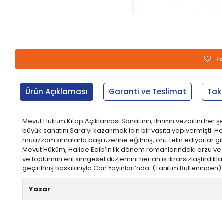
F
Ürün Açıklaması
Garanti ve Teslimat
Tak
Mevut Hüküm Kitap Açıklaması Sanatının, ilminin vezaifini her 
büyük sanatını Sara’yı kazanmak için bir vasıta yapıvermişti. Hem
muazzam simalarla başı üzerine eğilmiş, onu telin ediyorlar gi
Mevut Hüküm, Halide Edib’in ilk dönem romanlarındaki arzu ve del
ve toplumun eril simgesel düzlemini her an istikrarsızlaştırdıkl
geçirilmiş baskılarıyla Can Yayınları’nda. (Tanıtım Bülteninden)
Yazar