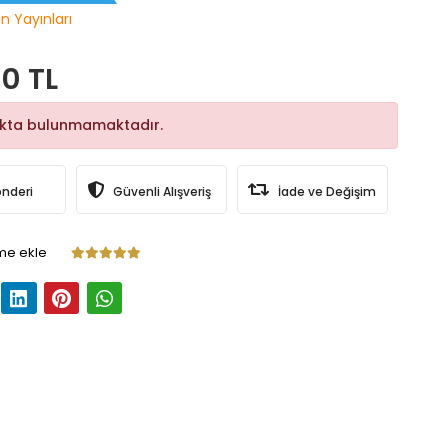
n Yayınları
0 TL
okta bulunmamaktadır.
önderi
Güvenli Alışveriş
İade ve Değişim
me ekle