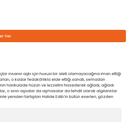
er Ver
ir insanın aşkı için hususi bir aleti olamayacağına iman ettiği
varları, o kadar fedakârlıkla elde ettiği sanatı, semadan
nın harikulade hüzün ve lezzetini hissederek ağladı, ağladı.
ar, o sınırı aşsalar da aşmasalar da tehdit olarak algılanırlar
inle yeniden tartışılan Halide Edib’in bütün eserleri, gözden