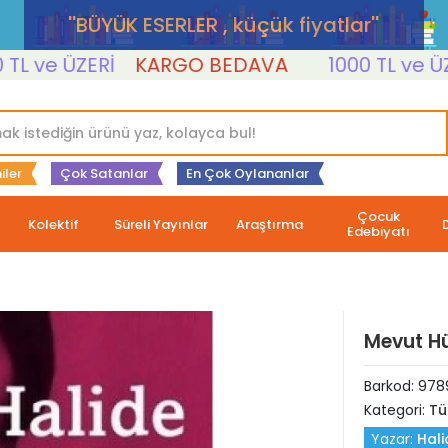
''BÜYÜK ESERLER , küçük fiyatlar''
e ÜZERİ
KARGO BEDAVA
1000 TL ve ÜZERİ
iler
Çok Satanlar
En Çok Oylananlar
Çocuk
Kolektif
Süreli Yayınlar
Araştırma
Edebiyatı
Mevut H
Barkod:
978
Kategori:
Tü
Yazar:
Hali