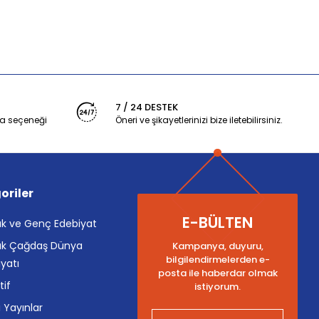
7 / 24 DESTEK
a seçeneği
Öneri ve şikayetlerinizi bize iletebilirsiniz.
oriler
E-BÜLTEN
k ve Genç Edebiyat
k Çağdaş Dünya
Kampanya, duyuru,
bilgilendirmelerden e-
yatı
posta ile haberdar olmak
tif
istiyorum.
i Yayınlar