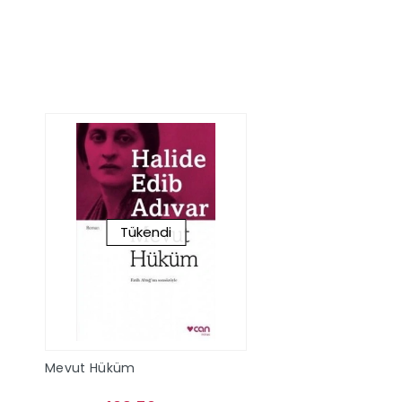
Stokta Yok
Stokta Y
Tükendi
Mevut Hüküm