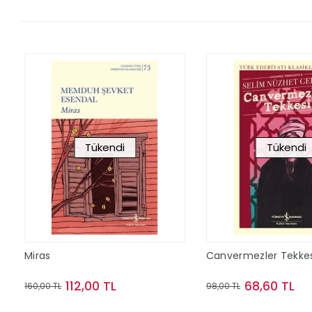
Tükendi
Tükendi
Miras
Canvermezler Tekkes
112,00 TL
68,60 TL
160,00 TL
98,00 TL