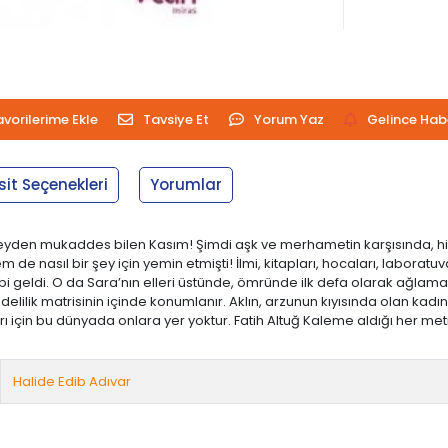
avorilerime Ekle
Tavsiye Et
Yorum Yaz
Gelince Hab
sit Seçenekleri
Yorumlar
şeyden mukaddes bilen Kasım! Şimdi aşk ve merhametin karşısında, hiçb
 de nasıl bir şey için yemin etmişti! İlmi, kitapları, hocaları, laboratu
bi geldi. O da Sara’nın elleri üstünde, ömründe ilk defa olarak ağlama
ilik matrisinin içinde konumlanır. Aklın, arzunun kıyısında olan kadınl
arı için bu dünyada onlara yer yoktur. Fatih Altuğ Kaleme aldığı her met
Halide Edib Adıvar