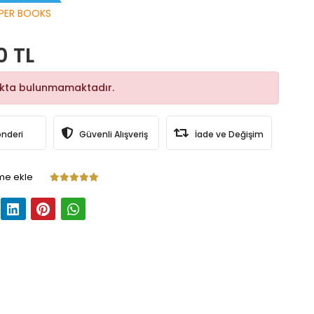
PER BOOKS
0 TL
okta bulunmamaktadır.
önderi
Güvenli Alışveriş
İade ve Değişim
me ekle