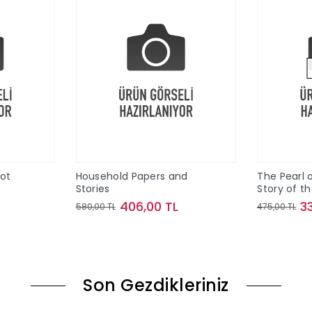
Pot
Household Papers and
The Pearl o
Stories
Story of t
Maine
406,00 TL
3
580,00 TL
475,00 TL
le
Sepete Ekle
Son Gezdikleriniz