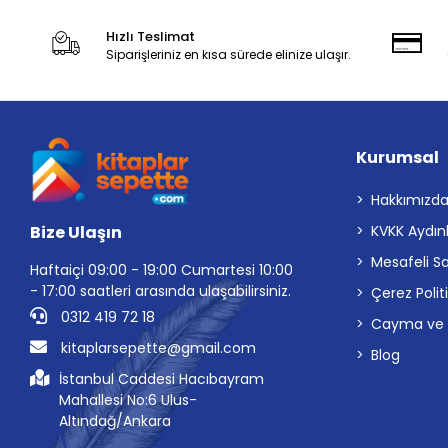
Hızlı Teslimat
Siparişleriniz en kısa sürede elinize ulaşır.
Kurumsal
Hakkımızd
Bize Ulaşın
KVKK Aydın
Mesafeli S
Haftaiçi 09:00 - 19:00 Cumartesi 10:00
- 17:00 saatleri arasında ulaşabilirsiniz.
Çerez Polit
0312 419 72 18
Cayma ve İp
kitaplarsepette@gmail.com
Blog
İstanbul Caddesi Hacıbayram
Mahallesi No:6 Ulus-
Altındağ/Ankara