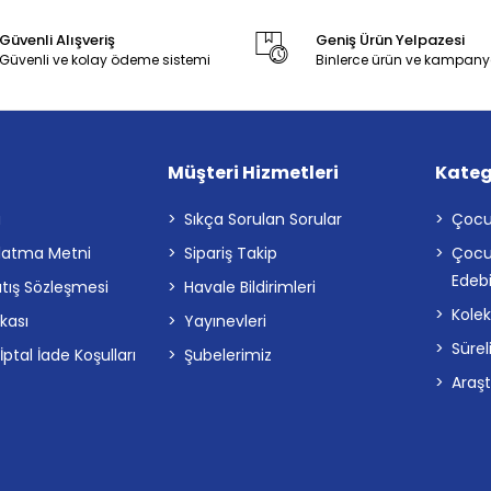
Güvenli Alışveriş
Geniş Ürün Yelpazesi
Güvenli ve kolay ödeme sistemi
Binlerce ürün ve kampany
Müşteri Hizmetleri
Kateg
a
Sıkça Sorulan Sorular
Çocu
latma Metni
Sipariş Takip
Çocu
Edebi
atış Sözleşmesi
Havale Bildirimleri
Kolek
ikası
Yayınevleri
Sürel
tal İade Koşulları
Şubelerimiz
Araş