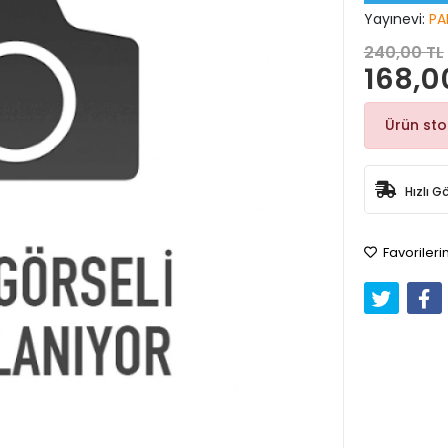
Yayınevi:
PA
240,00 TL
168,0
Ürün st
Hızlı G
Favorileri