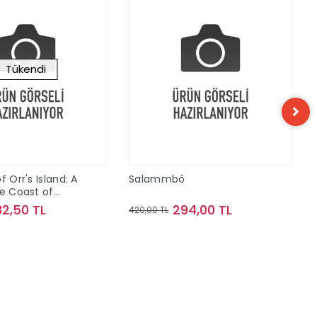
Tükendi
f Orr's Island: A
Salammbô
he Coast of
32,50 TL
294,00 TL
420,00 TL
Stokta Yok
Sepete Ekle