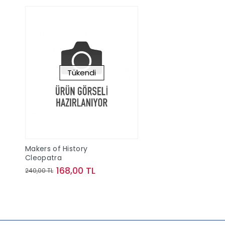
Tükendi
Makers of History
Cleopatra
168,00 TL
240,00 TL
Stokta Yok