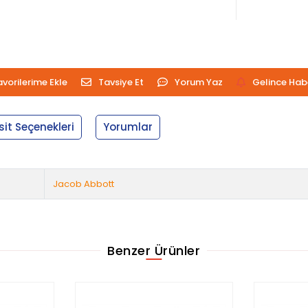
avorilerime Ekle
Tavsiye Et
Yorum Yaz
Gelince Hab
sit Seçenekleri
Yorumlar
Jacob Abbott
Benzer Ürünler