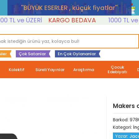
''BÜYÜK ESERLER , küçük fiyatlar''
TL ve ÜZERİ
KARGO BEDAVA
1000 TL ve ÜZE
iler
Çok Satanlar
En Çok Oylananlar
Çocuk
Kolektif
Süreli Yayınlar
Araştırma
Edebiyatı
Makers o
Barkod:
978
Kategori:
İng
Yazar:
Jac