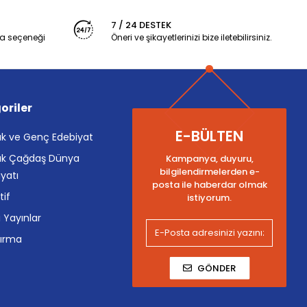
7 / 24 DESTEK
a seçeneği
Öneri ve şikayetlerinizi bize iletebilirsiniz.
oriler
E-BÜLTEN
k ve Genç Edebiyat
k Çağdaş Dünya
Kampanya, duyuru,
bilgilendirmelerden e-
yatı
posta ile haberdar olmak
tif
istiyorum.
i Yayınlar
tırma
GÖNDER