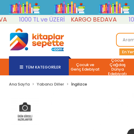
1000 TL ve ÜZERİ
KARGO BEDAVA
1000 
En Yen
Çocuk
Çocuk ve
Çağdaş
TÜM KATEGORİLER
Genç Edebiyat
Dünya
Edebiyatı
Ana Sayfa
Yabancı Diller
İngilizce