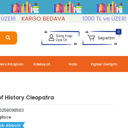
Rİ
KARGO BEDAVA
1000 TL ve ÜZERİ
K
0
Giriş Yap
Sepetim
Üye Ol
Ders Kitapları
Edebiyat
Hobi
Kişisel Gelişim
f History Cleopatra
6258098563
ilizce
ob Abbott