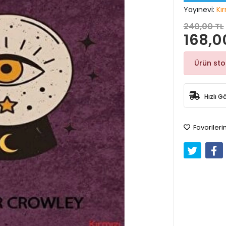
Yayınevi:
Kı
240,00 TL
168,0
Ürün st
Hızlı G
Favorileri