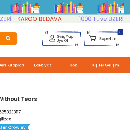
KARGO BEDAVA
1000 TL ve ÜZERİ
KAR
0
Giriş Yap
Sepetim
Üye Ol
Ders Kitapları
Edebiyat
Hobi
Kişisel Gelişim
Without Tears
6258233117
ilizce
ster Crowley