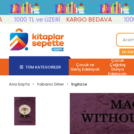
1000 TL ve ÜZERİ
KARGO BEDAVA
1000 TL 
En Yen
Çocuk
Çocuk ve
Çağdaş
TÜM KATEGORİLER
Genç Edebiyat
Dünya
Edebiyatı
Ana Sayfa
Yabancı Diller
İngilizce