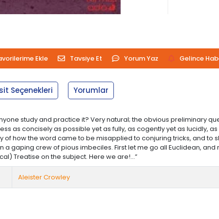
avorilerime Ekle
Tavsiye Et
Yorum Yaz
Gelince Hab
sit Seçenekleri
Yorumlar
ne study and practice it? Very natural; the obvious preliminary quest
business as concisely as possible yet as fully, as cogently yet as lucidly
tory of how the word came to be misapplied to conjuring tricks, and to
a gaping crew of pious imbeciles. First let me go all Euclidean, and 
l) Treatise on the subject. Here we are!...”
Aleister Crowley