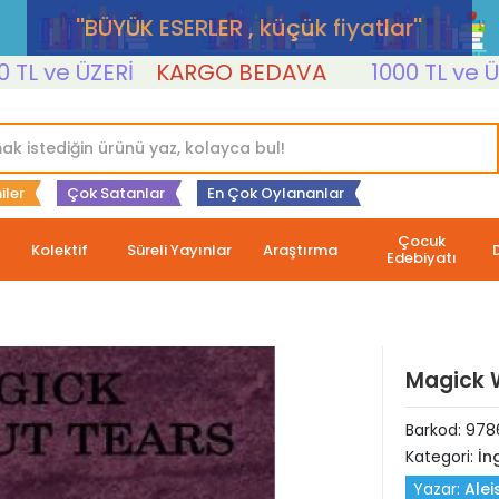
''BÜYÜK ESERLER , küçük fiyatlar''
ve ÜZERİ
KARGO BEDAVA
1000 TL ve ÜZERİ
iler
Çok Satanlar
En Çok Oylananlar
Çocuk
Kolektif
Süreli Yayınlar
Araştırma
Edebiyatı
Magick 
Barkod:
978
Kategori:
İng
Yazar:
Alei