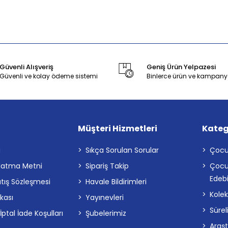
Güvenli Alışveriş
Geniş Ürün Yelpazesi
Güvenli ve kolay ödeme sistemi
Binlerce ürün ve kampany
Müşteri Hizmetleri
Kateg
a
Sıkça Sorulan Sorular
Çocu
latma Metni
Sipariş Takip
Çocu
Edebi
atış Sözleşmesi
Havale Bildirimleri
Kolek
ikası
Yayınevleri
Sürel
tal İade Koşulları
Şubelerimiz
Araş