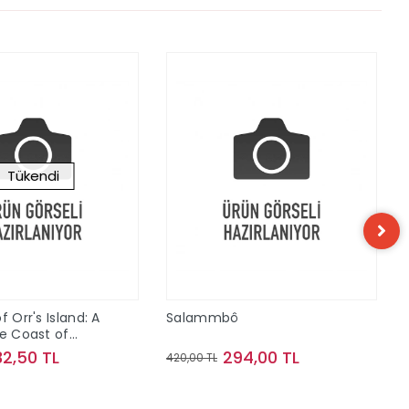
Tükendi
f Orr's Island: A
Salammbô
he Coast of
32,50 TL
294,00 TL
420,00 TL
Stokta Yok
Sepete Ekle