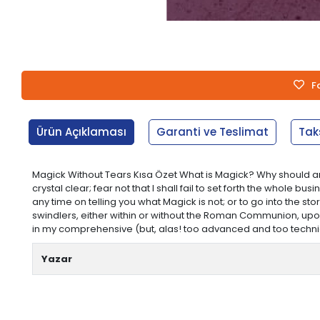
F
Ürün Açıklaması
Garanti ve Teslimat
Tak
Magick Without Tears Kısa Özet What is Magick? Why should anyo
crystal clear; fear not that I shall fail to set forth the whole 
any time on telling you what Magick is not; or to go into the s
swindlers, either within or without the Roman Communion, upon 
in my comprehensive (but, alas! too advanced and too technica
Yazar