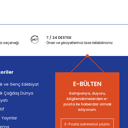
7 / 24 DESTEK
a seçeneği
Öneri ve şikayetlerinizi bize iletebilirsiniz.
oriler
E-BÜLTEN
k ve Genç Edebiyat
k Çağdaş Dünya
Kampanya, duyuru,
bilgilendirmelerden e-
yatı
posta ile haberdar olmak
tif
istiyorum.
i Yayınlar
tırma