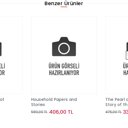
Benzer Ürünler
Pot
Household Papers and
The Pearl o
Stories
Story of t
Maine
406,00 TL
3
580,00 TL
475,00 TL
le
Sepete Ekle