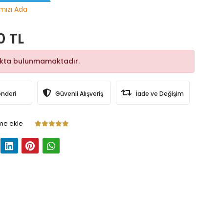
rmızı Ada
0 TL
okta bulunmamaktadır.
önderi
Güvenli Alışveriş
İade ve Değişim
me ekle