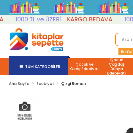
1000 TL ve ÜZERİ
KARGO BEDAVA
1000 TL
En Yen
Çocuk
Çocuk ve
Çağdaş
TÜM KATEGORİLER
Genç Edebiyat
Dünya
Edebiyatı
Ana Sayfa
Edebiyat
Çizgi Roman