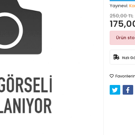
Yayınevi:
Ko
250,00 TL
175,0
Ürün st
Hızlı G
Favorileri