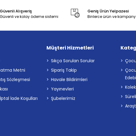
Güvenli Alışveriş
Geniş Ürün Yelpazesi
Güvenli ve kolay ödeme sistemi
Binlerce ürün ve kampany
Müşteri Hizmetleri
Kateg
a
Sıkça Sorulan Sorular
Çocu
latma Metni
Sipariş Takip
Çocu
Edebi
atış Sözleşmesi
Havale Bildirimleri
Kolek
ikası
Yayınevleri
Sürel
tal İade Koşulları
Şubelerimiz
Araş