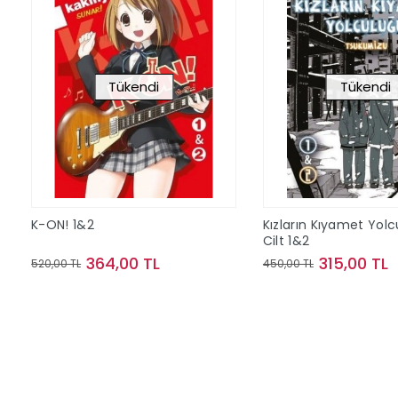
Tükendi
Tükendi
K-ON! 1&2
Kızların Kıyamet Yol
Cilt 1&2
364,00 TL
315,00 TL
520,00 TL
450,00 TL
Stokta Yok
Stokta Y