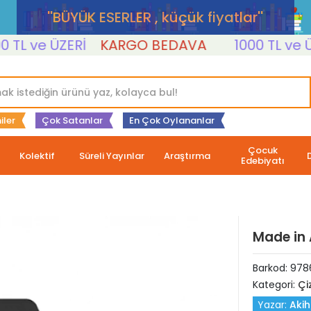
''BÜYÜK ESERLER , küçük fiyatlar''
 ve ÜZERİ
KARGO BEDAVA
1000 TL ve ÜZER
iler
Çok Satanlar
En Çok Oylananlar
Çocuk
Kolektif
Süreli Yayınlar
Araştırma
Edebiyatı
Made in 
Barkod:
9786
Kategori:
Çi
Yazar:
Akih