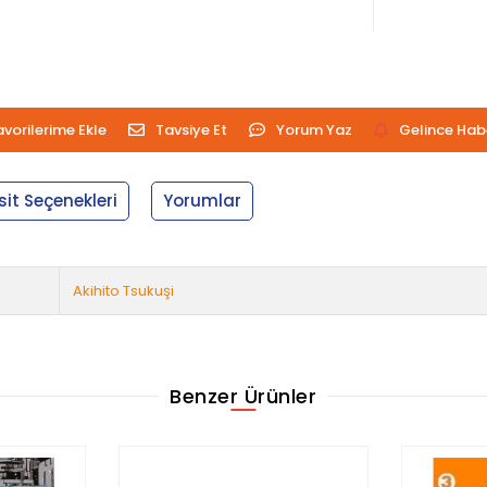
avorilerime Ekle
Tavsiye Et
Yorum Yaz
Gelince Hab
sit Seçenekleri
Yorumlar
Akihito Tsukuşi
Benzer Ürünler