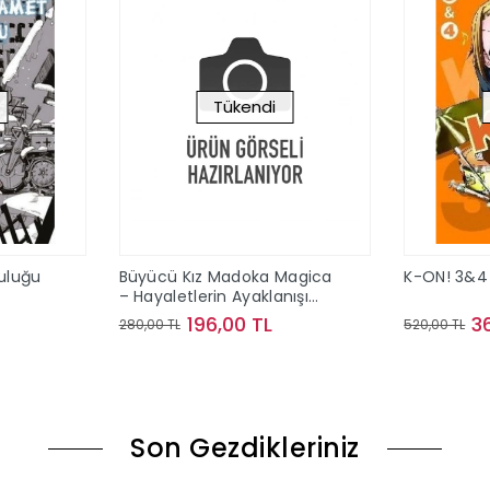
Tükendi
culuğu
Büyücü Kız Madoka Magica
K-ON! 3&4
– Hayaletlerin Ayaklanışı
Cilt 1
196,00 TL
3
280,00 TL
520,00 TL
ok
Stokta Yok
Son Gezdikleriniz