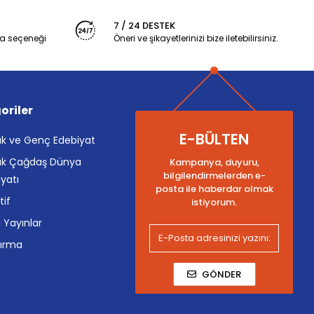
7 / 24 DESTEK
a seçeneği
Öneri ve şikayetlerinizi bize iletebilirsiniz.
oriler
E-BÜLTEN
k ve Genç Edebiyat
k Çağdaş Dünya
Kampanya, duyuru,
bilgilendirmelerden e-
yatı
posta ile haberdar olmak
tif
istiyorum.
i Yayınlar
tırma
GÖNDER