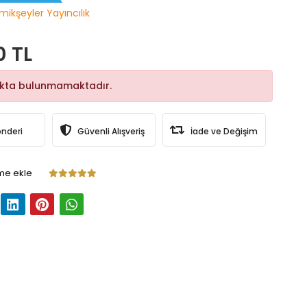
mikşeyler Yayıncılık
0 TL
okta bulunmamaktadır.
önderi
Güvenli Alışveriş
İade ve Değişim
me ekle