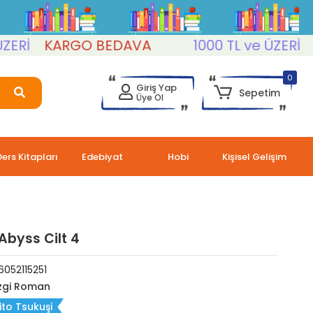
İ
KARGO BEDAVA
1000 TL ve ÜZERİ
KAR
0
Giriş Yap
Sepetim
Üye Ol
Ders Kitapları
Edebiyat
Hobi
Kişisel Gelişim
Abyss Cilt 4
052115251
zgi Roman
ito Tsukuşi