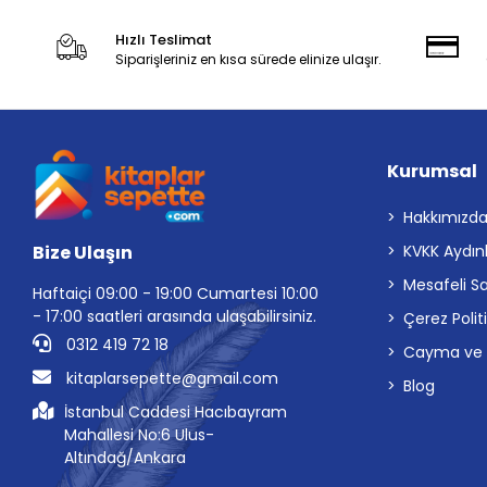
Hızlı Teslimat
Siparişleriniz en kısa sürede elinize ulaşır.
Kurumsal
Hakkımızd
Bize Ulaşın
KVKK Aydın
Mesafeli S
Haftaiçi 09:00 - 19:00 Cumartesi 10:00
- 17:00 saatleri arasında ulaşabilirsiniz.
Çerez Polit
0312 419 72 18
Cayma ve İp
kitaplarsepette@gmail.com
Blog
İstanbul Caddesi Hacıbayram
Mahallesi No:6 Ulus-
Altındağ/Ankara