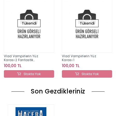
Tükendi
Tükendi
Vlad Vampirlerin Yüz
Vlad Vampirlerin Yüz
Karası 2 Fantastik
Karası 1
Arkadaşlar
100,00 TL
100,00 TL
Stokta Yok
Stokta Yok
Son Gezdikleriniz