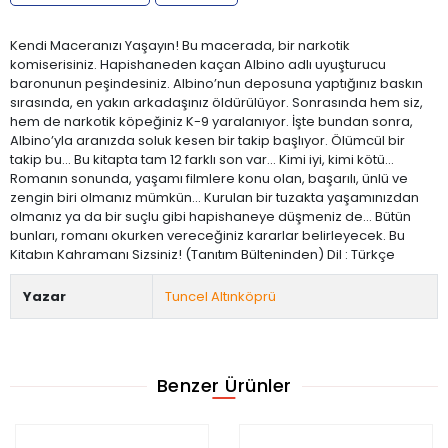
Kendi Maceranızı Yaşayın! Bu macerada, bir narkotik
komiserisiniz. Hapishaneden kaçan Albino adlı uyuşturucu
baronunun peşindesiniz. Albino’nun deposuna yaptığınız baskın
sırasında, en yakın arkadaşınız öldürülüyor. Sonrasında hem siz,
hem de narkotik köpeğiniz K-9 yaralanıyor. İşte bundan sonra,
Albino’yla aranızda soluk kesen bir takip başlıyor. Ölümcül bir
takip bu... Bu kitapta tam 12 farklı son var... Kimi iyi, kimi kötü...
Romanın sonunda, yaşamı filmlere konu olan, başarılı, ünlü ve
zengin biri olmanız mümkün... Kurulan bir tuzakta yaşamınızdan
olmanız ya da bir suçlu gibi hapishaneye düşmeniz de... Bütün
bunları, romanı okurken vereceğiniz kararlar belirleyecek. Bu
Kitabın Kahramanı Sizsiniz! (Tanıtım Bülteninden) Dil : Türkçe
Yazar
Tuncel Altınköprü
Benzer Ürünler