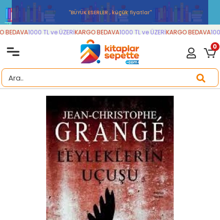
''BÜYÜK ESERLER , küçük fiyatlar''
 BEDAVA
1000 TL ve ÜZERİ
KARGO BEDAVA
1000 TL ve ÜZERİ
KARGO BEDAVA
1000
0