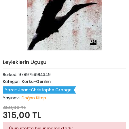
Leyleklerin Uçuşu
Barkod:
9789759914349
Kategori:
Korku-Gerilim
Yazar:
Jean-Christophe Grange
Yayınevi:
Doğan Kitap
450,00 TL
315,00 TL
Ürün stokta bulunmamaktadır.