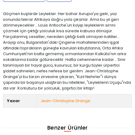
Göçmen kuşlardır Leylekler. Her bahar Avrupa'ya gelir, yaz
sonunda tekrar Afrikaya doğru yola çıkarlar. Ama bu yıl geri
dönmeyecekler... Louis Antioche'un kayıp leyleklerin sırrını
çözmek için çıktığı yolculuk kısa sürede kabusa dönüşür.
Parçalanmış cesetler, nereden çıktığı belli olmayan katiller...
Arayışı onu, Bulgaristan'daki Çingene mahallelerinden işgal
altındaki toprakların güneşte kavrulan kibutzlarına, Orta Afrika
Cumhuriyeti'nin balta girmemiş ormanlarından Kalküta'nın arka
sokaklarına kadar götürecektir. Hatta cehenneme kadar... Sınır
tanımayan bir hayal gücü, kusursuz, bir kurgu tüyler ürpertici
şiddet sahneleri, nefes nefese bir gerilim: Jean-Christophe
Grange'yi bu tarzın zirvesine çıkaran, "Kızıl Nehirler"i dünya
çapında bir başarıya ulaştıran bu nitelikler, "Leyleklerin Uçuşu"nda
da var. Korkutucu bir yolculuk, şaşırtıcı bir kitap!
Yazar
Jean-Christophe Grange
Benzer Ürünler