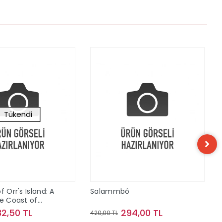
Tükendi
f Orr's Island: A
Salammbô
he Coast of
32,50 TL
294,00 TL
420,00 TL