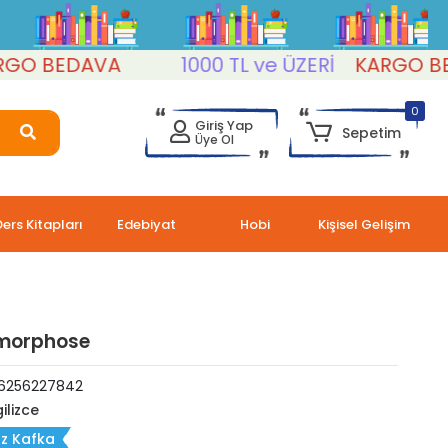
 BEDAVA
1000 TL ve ÜZERİ
KARGO BEDA
0
Giriş Yap
Sepetim
Üye Ol
Ders Kitapları
Edebiyat
Hobi
Kişisel Gelişim
morphose
6256227842
ilizce
z Kafka