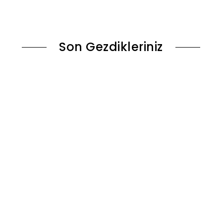
le
Sepete Ekle
Son Gezdikleriniz