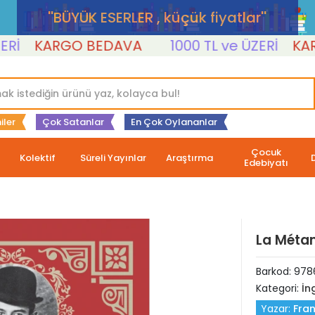
''BÜYÜK ESERLER , küçük fiyatlar''
KARGO BEDAVA
1000 TL ve ÜZERİ
KARGO
iler
Çok Satanlar
En Çok Oylananlar
Çocuk
Kolektif
Süreli Yayınlar
Araştırma
Edebiyatı
La Méta
Barkod:
978
Kategori:
İng
Yazar:
Fran