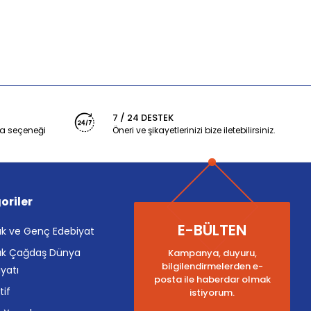
7 / 24 DESTEK
a seçeneği
Öneri ve şikayetlerinizi bize iletebilirsiniz.
oriler
E-BÜLTEN
k ve Genç Edebiyat
k Çağdaş Dünya
Kampanya, duyuru,
bilgilendirmelerden e-
yatı
posta ile haberdar olmak
tif
istiyorum.