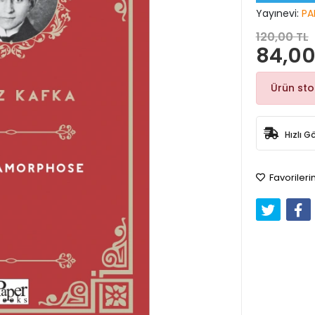
Yayınevi:
PA
120,00 TL
84,00
Ürün st
Hızlı G
Favorileri