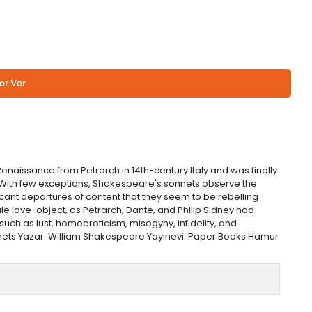
er Ver
naissance from Petrarch in 14th-century Italy and was finally
. With few exceptions, Shakespeare's sonnets observe the
icant departures of content that they seem to be rebelling
e love-object, as Petrarch, Dante, and Philip Sidney had
h as lust, homoeroticism, misogyny, infidelity, and
onnets Yazar: William Shakespeare Yayınevi: Paper Books Hamur