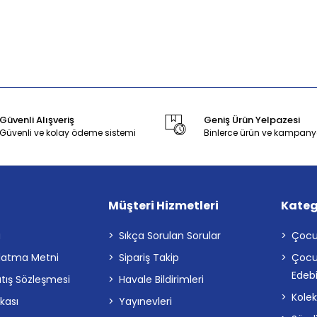
Güvenli Alışveriş
Geniş Ürün Yelpazesi
Güvenli ve kolay ödeme sistemi
Binlerce ürün ve kampany
Müşteri Hizmetleri
Kateg
a
Sıkça Sorulan Sorular
Çocu
latma Metni
Sipariş Takip
Çocu
Edebi
atış Sözleşmesi
Havale Bildirimleri
Kolek
ikası
Yayınevleri