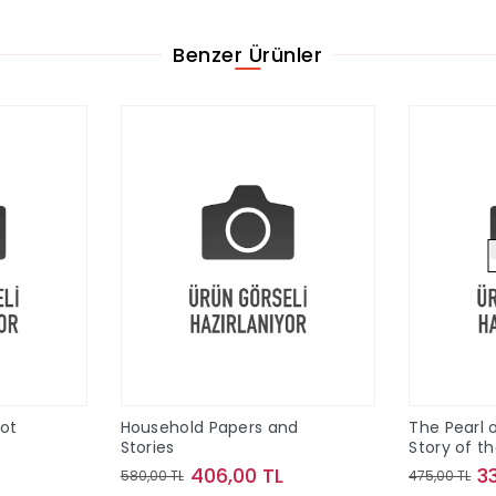
Benzer Ürünler
Pot
Household Papers and
The Pearl o
Stories
Story of t
Maine
406,00 TL
3
580,00 TL
475,00 TL