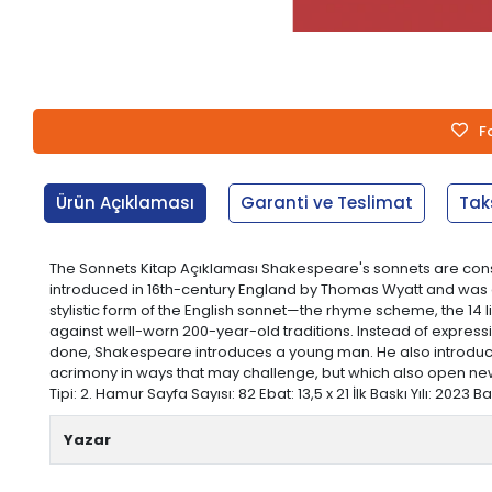
F
Ürün Açıklaması
Garanti ve Teslimat
Tak
The Sonnets Kitap Açıklaması Shakespeare's sonnets are consid
introduced in 16th-century England by Thomas Wyatt and was g
stylistic form of the English sonnet—the rhyme scheme, the 14 
against well-worn 200-year-old traditions. Instead of express
done, Shakespeare introduces a young man. He also introduce
acrimony in ways that may challenge, but which also open new
Tipi: 2. Hamur Sayfa Sayısı: 82 Ebat: 13,5 x 21 İlk Baskı Yılı: 2023
Yazar