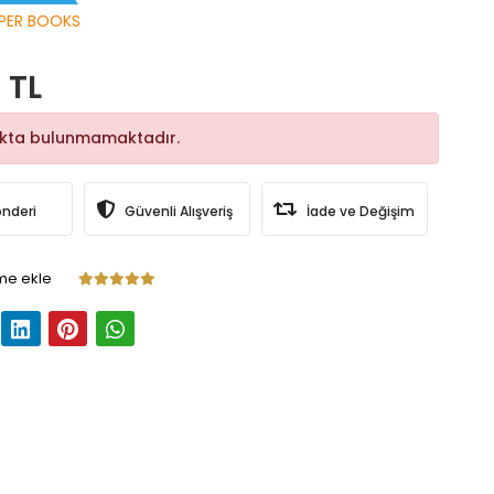
PER BOOKS
 TL
okta bulunmamaktadır.
önderi
Güvenli Alışveriş
İade ve Değişim
me ekle