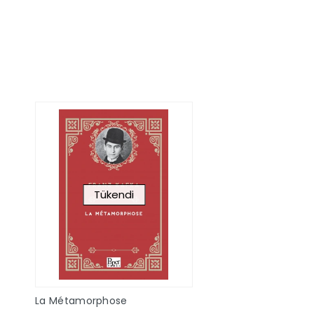
Sepete Ekle
Sepete Ek
Tükendi
La Métamorphose