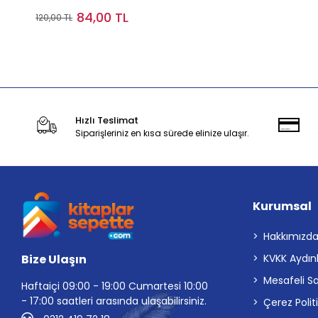
84,00 TL
120,00 TL
Stokta Yok
Hızlı Teslimat
Siparişleriniz en kısa sürede elinize ulaşır.
Kurumsal
Hakkımızd
Bize Ulaşın
KVKK Aydın
Mesafeli S
Haftaiçi 09:00 - 19:00 Cumartesi 10:00
- 17:00 saatleri arasında ulaşabilirsiniz.
Çerez Polit