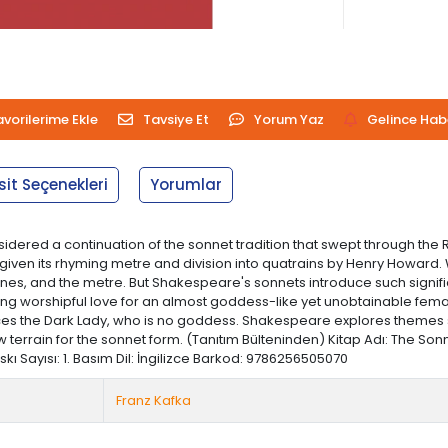
avorilerime Ekle
Tavsiye Et
Yorum Yaz
Gelince Hab
sit Seçenekleri
Yorumlar
ered a continuation of the sonnet tradition that swept through the Re
iven its rhyming metre and division into quatrains by Henry Howard
lines, and the metre. But Shakespeare's sonnets introduce such signif
ing worshipful love for an almost goddess-like yet unobtainable femal
s the Dark Lady, who is no goddess. Shakespeare explores themes suc
 terrain for the sonnet form. (Tanıtım Bülteninden) Kitap Adı: The S
 Baskı Sayısı: 1. Basım Dil: İngilizce Barkod: 9786256505070
Franz Kafka