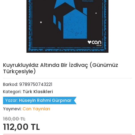
Kuyrukluyıldız Altında Bir İzdivaç (Günümüz
Türkçesiyle)
Barkod:
9789750743221
Kategori:
Türk Klasikleri
Yazar:
Hüseyin Rahmi Gürpınar
Yayınevi:
Can Yayınları
160,00 TL
112,00 TL