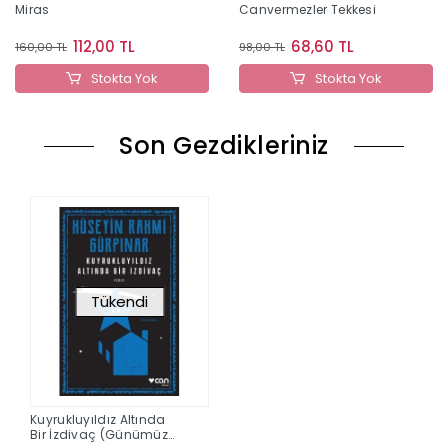
Miras
Canvermezler Tekkesi
112,00 TL
68,60 TL
160,00 TL
98,00 TL
Stokta Yok
Stokta Yok
Son Gezdikleriniz
Tükendi
Kuyrukluyıldız Altında
Bir İzdivaç (Günümüz