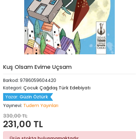
Kuş Olsam Evime Uçsam
Barkod:
9786059604420
Kategori:
Çocuk Çağdaş Türk Edebiyatı
Yazar:
Güzin Öztürk
Yayınevi:
Tudem Yayınları
330,00 TL
231,00 TL
Ürün stokta bulunmamaktadır.