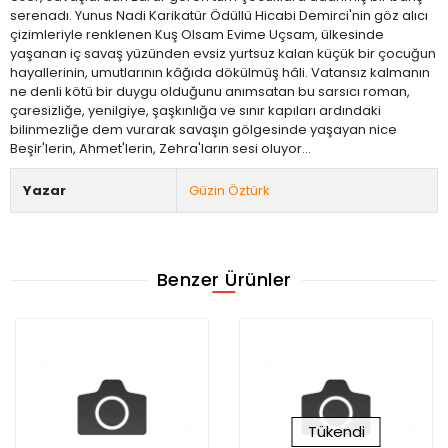
serenadı. Yunus Nadi Karikatür Ödüllü Hicabi Demirci'nin göz alıcı
çizimleriyle renklenen Kuş Olsam Evime Uçsam, ülkesinde
yaşanan iç savaş yüzünden evsiz yurtsuz kalan küçük bir çocuğun
hayallerinin, umutlarının kâğıda dökülmüş hâli. Vatansız kalmanın
ne denli kötü bir duygu olduğunu anımsatan bu sarsıcı roman,
çaresizliğe, yenilgiye, şaşkınlığa ve sınır kapıları ardındaki
bilinmezliğe dem vurarak savaşın gölgesinde yaşayan nice
Beşir'lerin, Ahmet'lerin, Zehra'ların sesi oluyor...
Yazar
Güzin Öztürk
Benzer Ürünler
Tükendi