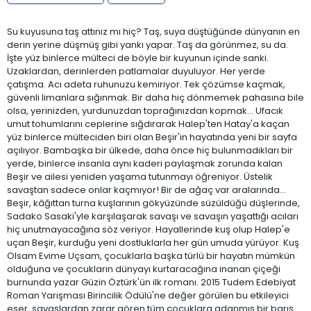
Su kuyusuna taş attınız mı hiç? Taş, suya düştüğünde dünyanın en
derin yerine düşmüş gibi yankı yapar. Taş da görünmez, su da.
İşte yüz binlerce mülteci de böyle bir kuyunun içinde sanki.
Uzaklardan, derinlerden patlamalar duyuluyor. Her yerde
çatışma. Acı adeta ruhunuzu kemiriyor. Tek çözümse kaçmak,
güvenli limanlara sığınmak. Bir daha hiç dönmemek pahasına bile
olsa, yerinizden, yurdunuzdan toprağınızdan kopmak... Ufacık
umut tohumlarını ceplerine sığdırarak Halep'ten Hatay'a kaçan
yüz binlerce mülteciden biri olan Beşir'in hayatında yeni bir sayfa
açılıyor. Bambaşka bir ülkede, daha önce hiç bulunmadıkları bir
yerde, binlerce insanla aynı kaderi paylaşmak zorunda kalan
Beşir ve ailesi yeniden yaşama tutunmayı öğreniyor. Üstelik
savaştan sadece onlar kaçmıyor! Bir de ağaç var aralarında...
Beşir, kâğıttan turna kuşlarının gökyüzünde süzüldüğü düşlerinde,
Sadako Sasaki'yle karşılaşarak savaşı ve savaşın yaşattığı acıları
hiç unutmayacağına söz veriyor. Hayallerinde kuş olup Halep'e
uçan Beşir, kurduğu yeni dostluklarla her gün umuda yürüyor. Kuş
Olsam Evime Uçsam, çocuklarla başka türlü bir hayatın mümkün
olduğuna ve çocukların dünyayı kurtaracağına inanan çiçeği
burnunda yazar Güzin Öztürk'ün ilk romanı. 2015 Tudem Edebiyat
Roman Yarışması Birincilik Ödülü'ne değer görülen bu etkileyici
eser, savaşlardan zarar gören tüm çocuklara adanmış bir barış