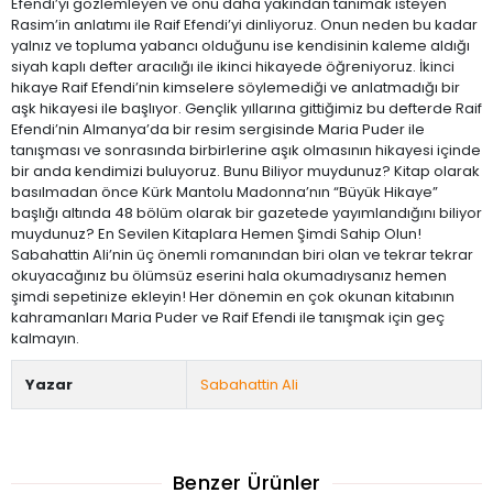
Efendi’yi gözlemleyen ve onu daha yakından tanımak isteyen
Rasim’in anlatımı ile Raif Efendi’yi dinliyoruz. Onun neden bu kadar
yalnız ve topluma yabancı olduğunu ise kendisinin kaleme aldığı
siyah kaplı defter aracılığı ile ikinci hikayede öğreniyoruz. İkinci
hikaye Raif Efendi’nin kimselere söylemediği ve anlatmadığı bir
aşk hikayesi ile başlıyor. Gençlik yıllarına gittiğimiz bu defterde Raif
Efendi’nin Almanya’da bir resim sergisinde Maria Puder ile
tanışması ve sonrasında birbirlerine aşık olmasının hikayesi içinde
bir anda kendimizi buluyoruz. Bunu Biliyor muydunuz? Kitap olarak
basılmadan önce Kürk Mantolu Madonna’nın “Büyük Hikaye”
başlığı altında 48 bölüm olarak bir gazetede yayımlandığını biliyor
muydunuz? En Sevilen Kitaplara Hemen Şimdi Sahip Olun!
Sabahattin Ali’nin üç önemli romanından biri olan ve tekrar tekrar
okuyacağınız bu ölümsüz eserini hala okumadıysanız hemen
şimdi sepetinize ekleyin! Her dönemin en çok okunan kitabının
kahramanları Maria Puder ve Raif Efendi ile tanışmak için geç
kalmayın.
Yazar
Sabahattin Ali
Benzer Ürünler