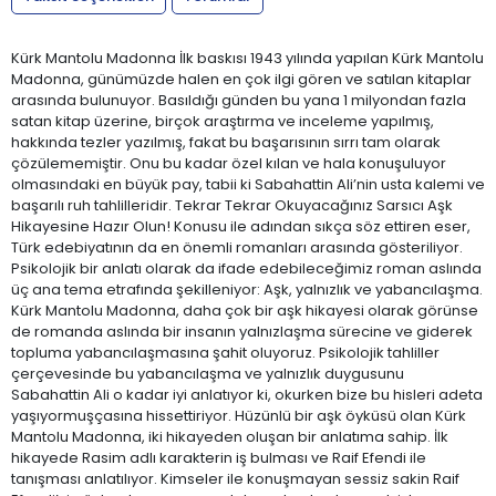
Kürk Mantolu Madonna İlk baskısı 1943 yılında yapılan Kürk Mantolu
Madonna, günümüzde halen en çok ilgi gören ve satılan kitaplar
arasında bulunuyor. Basıldığı günden bu yana 1 milyondan fazla
satan kitap üzerine, birçok araştırma ve inceleme yapılmış,
hakkında tezler yazılmış, fakat bu başarısının sırrı tam olarak
çözülememiştir. Onu bu kadar özel kılan ve hala konuşuluyor
olmasındaki en büyük pay, tabii ki Sabahattin Ali’nin usta kalemi ve
başarılı ruh tahlilleridir. Tekrar Tekrar Okuyacağınız Sarsıcı Aşk
Hikayesine Hazır Olun! Konusu ile adından sıkça söz ettiren eser,
Türk edebiyatının da en önemli romanları arasında gösteriliyor.
Psikolojik bir anlatı olarak da ifade edebileceğimiz roman aslında
üç ana tema etrafında şekilleniyor: Aşk, yalnızlık ve yabancılaşma.
Kürk Mantolu Madonna, daha çok bir aşk hikayesi olarak görünse
de romanda aslında bir insanın yalnızlaşma sürecine ve giderek
topluma yabancılaşmasına şahit oluyoruz. Psikolojik tahliller
çerçevesinde bu yabancılaşma ve yalnızlık duygusunu
Sabahattin Ali o kadar iyi anlatıyor ki, okurken bize bu hisleri adeta
yaşıyormuşçasına hissettiriyor. Hüzünlü bir aşk öyküsü olan Kürk
Mantolu Madonna, iki hikayeden oluşan bir anlatıma sahip. İlk
hikayede Rasim adlı karakterin iş bulması ve Raif Efendi ile
tanışması anlatılıyor. Kimseler ile konuşmayan sessiz sakin Raif