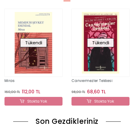
Tükendi
Tükendi
Miras
Canvermezler Tekkesi
112,00 TL
68,60 TL
160,00 TL
98,00 TL
Stokta Yok
Stokta Yok
Son Gezdikleriniz