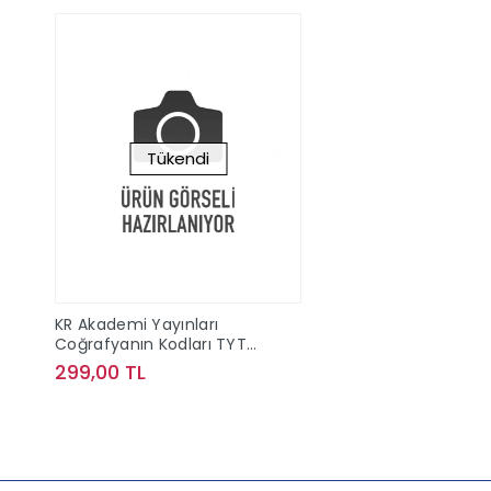
Tükendi
KR Akademi Yayınları
Coğrafyanın Kodları TYT
Coğrafya Kamp Kitabı
299,00 TL
Stokta Yok