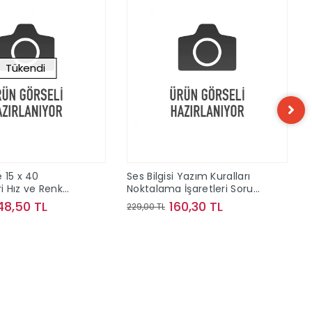
Tükendi
 15 x 40
Ses Bilgisi Yazım Kuralları
 Hız ve Renk
Noktalama İşaretleri Soru
ve Konu Kampı Bilgi Sarmal
48,50 TL
160,30 TL
229,00 TL
Yayınları
Stokta Yok
Sepete Ekle