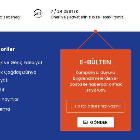
7 / 24 DESTEK
a seçeneği
Öneri ve şikayetlerinizi bize iletebilirsiniz.
oriler
E-BÜLTEN
k ve Genç Edebiyat
k Çağdaş Dünya
Kampanya, duyuru,
bilgilendirmelerden e-
yatı
posta ile haberdar olmak
tif
istiyorum.
i Yayınlar
tırma
GÖNDER