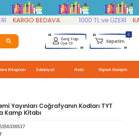
KARGO BEDAVA
1000 TL ve ÜZERİ
KARG
0
Giriş Yap
Sepetim
Üye Ol
Ders Kitapları
Edebiyat
Hobi
Kişisel Gelişim
mi Yayınları Coğrafyanın Kodları TYT
a Kamp Kitabı
6256336537
T