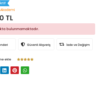
ktif
 Akademi
0 TL
okta bulunmamaktadır.
önderi
Güvenli Alışveriş
İade ve Değişim
me ekle