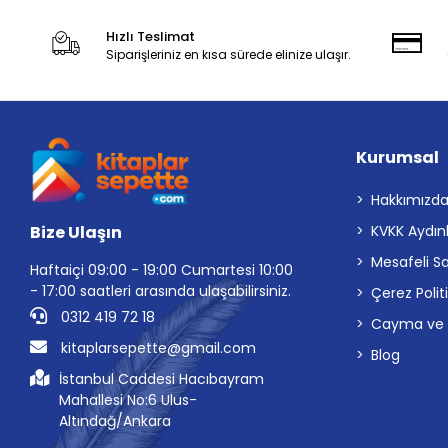
Hızlı Teslimat
Siparişleriniz en kısa sürede elinize ulaşır.
Kurumsal
Hakkımızd
Bize Ulaşın
KVKK Aydın
Mesafeli S
Haftaiçi 09:00 - 19:00 Cumartesi 10:00
- 17:00 saatleri arasında ulaşabilirsiniz.
Çerez Polit
0312 419 72 18
Cayma ve İp
kitaplarsepette@gmail.com
Blog
İstanbul Caddesi Hacıbayram
Mahallesi No:6 Ulus-
Altındağ/Ankara