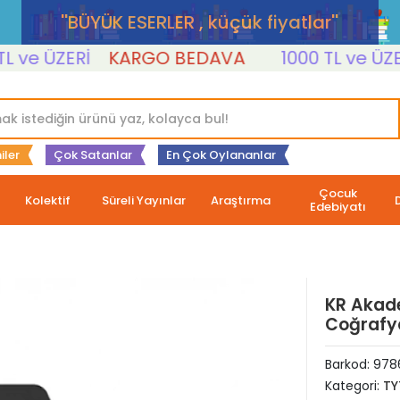
''BÜYÜK ESERLER , küçük fiyatlar''
e ÜZERİ
KARGO BEDAVA
1000 TL ve ÜZERİ
iler
Çok Satanlar
En Çok Oylananlar
Çocuk
Kolektif
Süreli Yayınlar
Araştırma
Edebiyatı
KR Akade
Coğrafy
Barkod:
978
Kategori:
TY