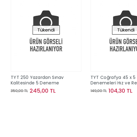
Tükendi
Tükendi
TYT 250 Yazardan Sınav
TYT Coğrafya 45 x 5
Kalitesinde 5 Deneme
Denemeleri Hız ve R
Yayınları
245,00 TL
104,30 TL
350,00 TL
149,00 TL
Stokta Yok
Stokta Y