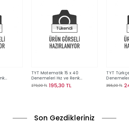
Tükendi
TYT Matematik 15 x 40
TYT Türkçe
enk
Denemeleri Hız ve Renk
Denemeleri
Yayınları
Yayınları
195,30 TL
2
279,00 TL
355,00 TL
ok
Stokta Yok
Son Gezdikleriniz