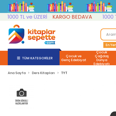
1000 TL ve ÜZERİ
KARGO BEDAVA
1000 TL v
En Yen
Çocuk
Çocuk ve
Çağdaş
TÜM KATEGORİLER
Genç Edebiyat
Dünya
Edebiyatı
Ana Sayfa
Ders Kitapları
TYT