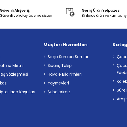
Güvenli Alışveriş
Geniş Ürün Yelpazesi
Güvenli ve kolay ödeme sistemi
Binlerce ürün ve kampany
Müşteri Hizmetleri
Kateg
a
Sıkça Sorulan Sorular
Çocu
latma Metni
Sipariş Takip
Çocu
Edebi
atış Sözleşmesi
Havale Bildirimleri
Kolek
ikası
Yayınevleri
Sürel
tal İade Koşulları
Şubelerimiz
Araş