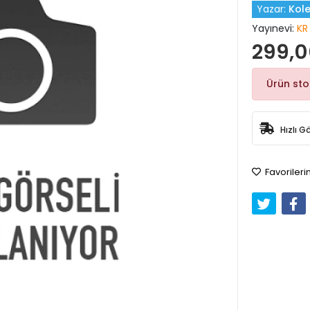
Yazar:
Kole
Yayınevi:
KR
299,0
Ürün st
Hızlı G
Favorileri