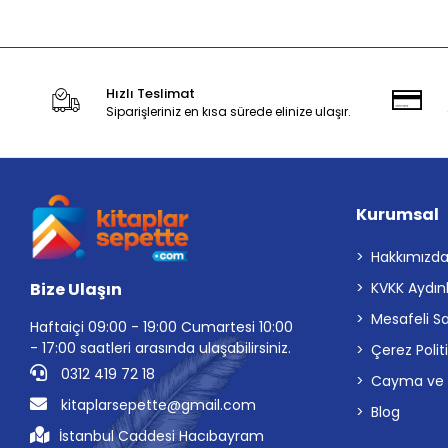
Hızlı Teslimat
Siparişleriniz en kısa sürede elinize ulaşır.
Kurumsal
Hakkımızd
Bize Ulaşın
KVKK Aydın
Mesafeli S
Haftaiçi 09:00 - 19:00 Cumartesi 10:00
- 17:00 saatleri arasında ulaşabilirsiniz.
Çerez Polit
0312 419 72 18
Cayma ve İp
kitaplarsepette@gmail.com
Blog
İstanbul Caddesi Hacıbayram