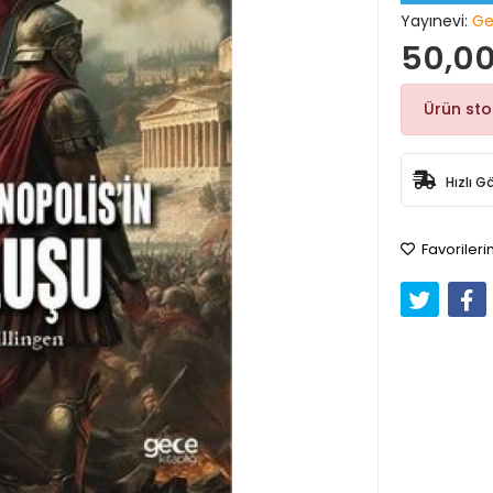
Yayınevi:
Ge
50,00
Ürün st
Hızlı G
Favorileri