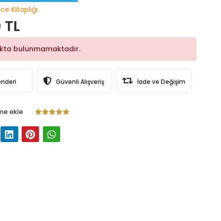
ce Kitaplığı
 TL
okta bulunmamaktadır.
önderi
Güvenli Alışveriş
İade ve Değişim
me ekle