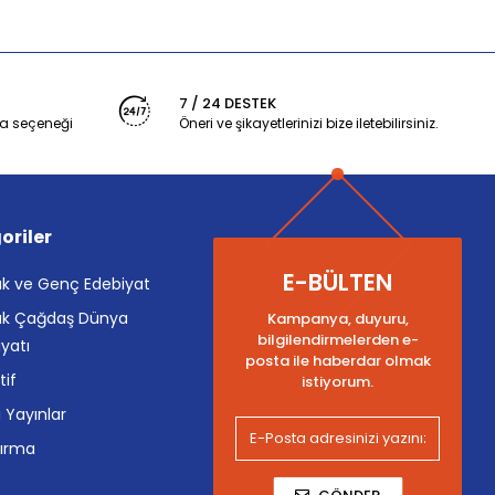
7 / 24 DESTEK
a seçeneği
Öneri ve şikayetlerinizi bize iletebilirsiniz.
oriler
E-BÜLTEN
k ve Genç Edebiyat
k Çağdaş Dünya
Kampanya, duyuru,
bilgilendirmelerden e-
yatı
posta ile haberdar olmak
tif
istiyorum.
i Yayınlar
tırma