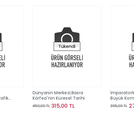
Tükendi
Dünyanın Merkezi;Basra
İmparatorl
afik
Körfezi'nin Küresel Tarihi
Büyük Komu
1865)
315,00 TL
2
450,00 TL
395,00 TL
ok
Stokta Yok