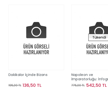
Tükendi
Dakikalar İçinde Bizans
Napoleon ve
İmparatorluğu: İnfogr
(Ciltli)
136,50 TL
542,50 TL
195,00 TL
775,00 TL
Sepete Ekle
Stokta Y