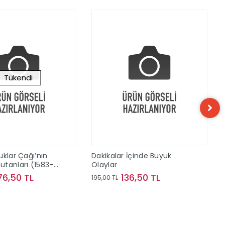
Tükendi
uklar Çağı’nın
Dakikalar İçinde Büyük
tanları (1583-
Olaylar
76,50 TL
136,50 TL
195,00 TL
Stokta Yok
Sepete Ekle