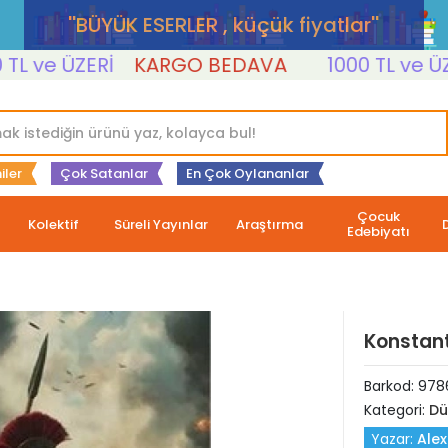
''BÜYÜK ESERLER , küçük fiyatlar''
ve ÜZERİ
KARGO BEDAVA
1000 TL ve ÜZERİ
iler
Çok Satanlar
En Çok Oylananlar
Çocuk
Kolektif
Süreli Yayınlar
Araştırma
Edebiyatı
Konstant
Barkod:
978
Kategori:
Dü
Yazar:
Alex