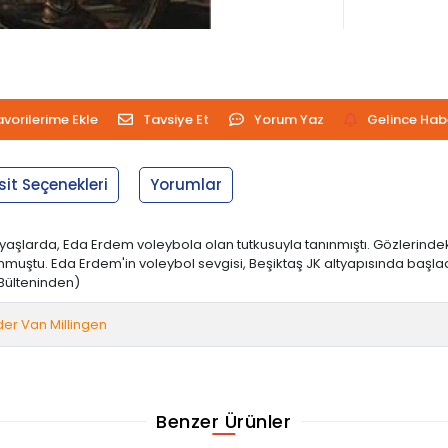
avorilerime Ekle
Tavsiye Et
Yorum Yaz
Gelince Hab
sit Seçenekleri
Yorumlar
şlarda, Eda Erdem voleybola olan tutkusuyla tanınmıştı. Gözlerindeki
uştu. Eda Erdem'in voleybol sevgisi, Beşiktaş JK altyapısında başladı.
 Bülteninden)
er Van Millingen
Benzer Ürünler