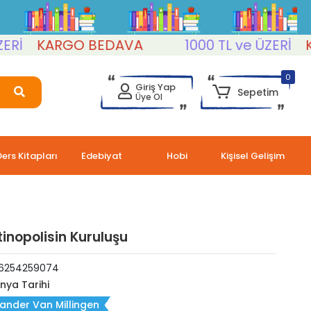
KARGO BEDAVA
1000 TL ve ÜZERİ
KARG
0
Giriş Yap
Sepetim
Üye Ol
Ders Kitapları
Edebiyat
Hobi
Kişisel Gelişim
inopolisin Kuruluşu
6254259074
nya Tarihi
ander Van Millingen