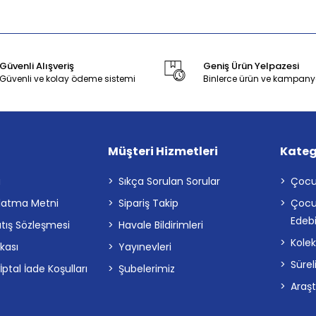
Güvenli Alışveriş
Geniş Ürün Yelpazesi
Güvenli ve kolay ödeme sistemi
Binlerce ürün ve kampany
Müşteri Hizmetleri
Kateg
a
Sıkça Sorulan Sorular
Çocu
latma Metni
Sipariş Takip
Çocu
Edebi
atış Sözleşmesi
Havale Bildirimleri
Kolek
ikası
Yayınevleri
Sürel
tal İade Koşulları
Şubelerimiz
Araş