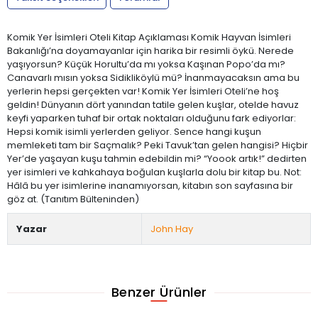
Komik Yer İsimleri Oteli Kitap Açıklaması Komik Hayvan İsimleri
Bakanlığı’na doyamayanlar için harika bir resimli öykü. Nerede
yaşıyorsun? Küçük Horultu’da mı yoksa Kaşınan Popo’da mı?
Canavarlı mısın yoksa Sidikliköylü mü? İnanmayacaksın ama bu
yerlerin hepsi gerçekten var! Komik Yer İsimleri Oteli’ne hoş
geldin! Dünyanın dört yanından tatile gelen kuşlar, otelde havuz
keyfi yaparken tuhaf bir ortak noktaları olduğunu fark ediyorlar:
Hepsi komik isimli yerlerden geliyor. Sence hangi kuşun
memleketi tam bir Saçmalık? Peki Tavuk’tan gelen hangisi? Hiçbir
Yer’de yaşayan kuşu tahmin edebildin mi? “Yoook artık!” dedirten
yer isimleri ve kahkahaya boğulan kuşlarla dolu bir kitap bu. Not:
Hâlâ bu yer isimlerine inanamıyorsan, kitabın son sayfasına bir
göz at. (Tanıtım Bülteninden)
Yazar
John Hay
Benzer Ürünler