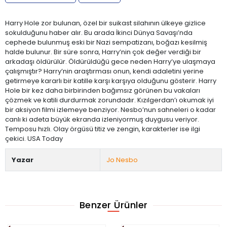
Harry Hole zor bulunan, özel bir suikast silahının ülkeye gizlice
sokulduğunu haber alır. Bu arada İkinci Dünya Savaşı’nda
cephede bulunmuş eski bir Nazi sempatizanı, boğazı kesilmiş
halde bulunur. Bir süre sonra, Harry’nin çok değer verdiği bir
arkadaşı öldürülür. Öldürüldüğü gece neden Harry’ye ulaşmaya
çalışmıştır? Harry’nin araştırması onun, kendi adaletini yerine
getirmeye kararlı bir katille karşı karşıya olduğunu gösterir. Harry
Hole bir kez daha birbirinden bağımsız görünen bu vakaları
çözmek ve katili durdurmak zorundadır. Kızılgerdan’ı okumak iyi
bir aksiyon filmi izlemeye benziyor. Nesbo’nun sahneleri o kadar
canlı ki adeta büyük ekranda izleniyormuş duygusu veriyor.
Temposu hızlı. Olay örgüsü titiz ve zengin, karakterler ise ilgi
çekici. USA Today
Yazar
Jo Nesbo
Benzer Ürünler