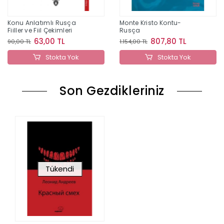
Konu Anlatımlı Rusça
Monte Kristo Kontu-
Fiiller ve Fiil Çekimleri
Rusça
63,00 TL
807,80 TL
90,00 TL
1.154,00 TL
Stokta Yok
Stokta Yok
Son Gezdikleriniz
Tükendi