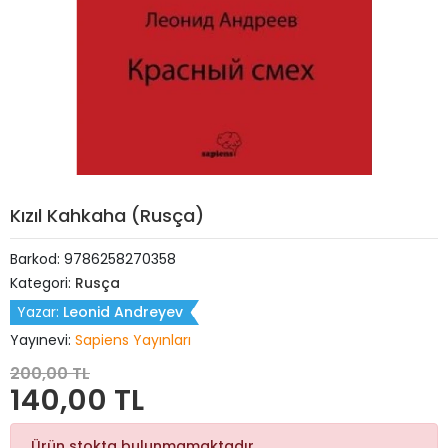
Kızıl Kahkaha (Rusça)
Barkod:
9786258270358
Kategori:
Rusça
Yazar:
Leonid Andreyev
Yayınevi:
Sapiens Yayınları
200,00 TL
140,00 TL
Ürün stokta bulunmamaktadır.