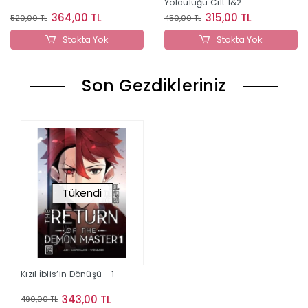
Yolculuğu Cilt 1&2
364,00 TL
315,00 TL
520,00 TL
450,00 TL
Stokta Yok
Stokta Yok
Son Gezdikleriniz
Tükendi
Kızıl İblis’in Dönüşü - 1
343,00 TL
490,00 TL