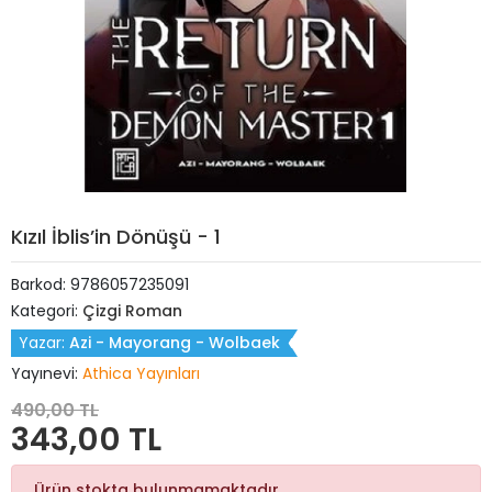
Kızıl İblis’in Dönüşü - 1
Barkod:
9786057235091
Kategori:
Çizgi Roman
Yazar:
Azi - Mayorang - Wolbaek
Yayınevi:
Athica Yayınları
490,00 TL
343,00 TL
Ürün stokta bulunmamaktadır.