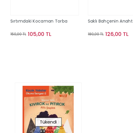
Sırtımdaki Kocaman Torba
Saklı Bahçenin Anaht
105,00 TL
126,00 TL
150,00 TL
180,00 TL
Sepete Ekle
Stokta Y
Tükendi