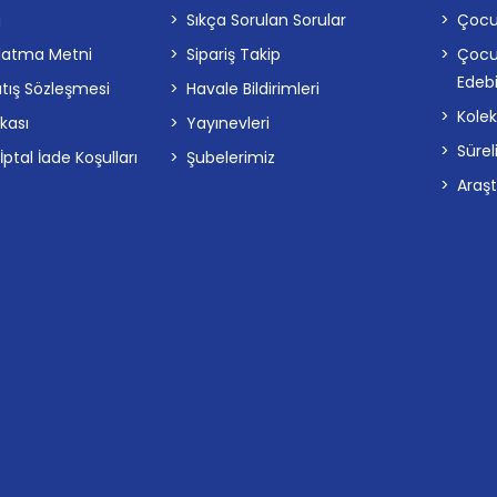
a
Sıkça Sorulan Sorular
Çocu
latma Metni
Sipariş Takip
Çocu
Edebi
atış Sözleşmesi
Havale Bildirimleri
Kolek
ikası
Yayınevleri
Sürel
tal İade Koşulları
Şubelerimiz
Araş