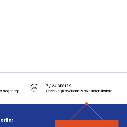
7 / 24 DESTEK
a seçeneği
Öneri ve şikayetlerinizi bize iletebilirsiniz.
oriler