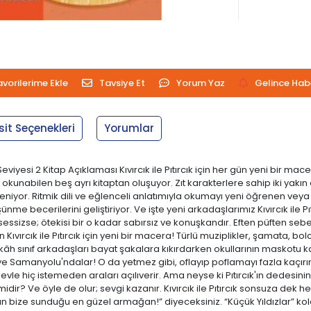
avorilerime Ekle
Tavsiye Et
Yorum Yaz
Gelince Hab
sit Seçenekleri
Yorumlar
a Seviyesi 2 Kitap Açıklaması Kıvırcık ile Pıtırcık için her gün yeni bir m
e de okunabilen beş ayrı kitaptan oluşuyor. Zıt karakterlere sahip iki yak
ünleniyor. Ritmik dili ve eğlenceli anlatımıyla okumayı yeni öğrenen vey
düşünme becerilerini geliştiriyor. Ve işte yeni arkadaşlarımız Kıvırcık ile
 sessizse; ötekisi bir o kadar sabırsız ve konuşkandır. Eften püften seb
vırcık ile Pıtırcık için yeni bir macera! Türlü muziplikler, şamata, bo
ur, kâh sınıf arkadaşları bayat şakalara kıkırdarken okullarının maskotu
e Samanyolu'ndalar! O da yetmez gibi, oflayıp poflamayı fazla kaçırın
e hiç istemeden araları açılıverir. Ama neyse ki Pıtırcık'ın dedesinin on
dir? Ve öyle de olur; sevgi kazanır. Kıvırcık ile Pıtırcık sonsuza dek hep 
atın bize sunduğu en güzel armağan!” diyeceksiniz. “Küçük Yıldızlar”