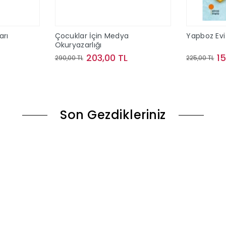
arı
Çocuklar İçin Medya
Yapboz Evi 
Okuryazarlığı
203,00 TL
1
290,00 TL
225,00 TL
ok
Sepete Ekle
Son Gezdikleriniz