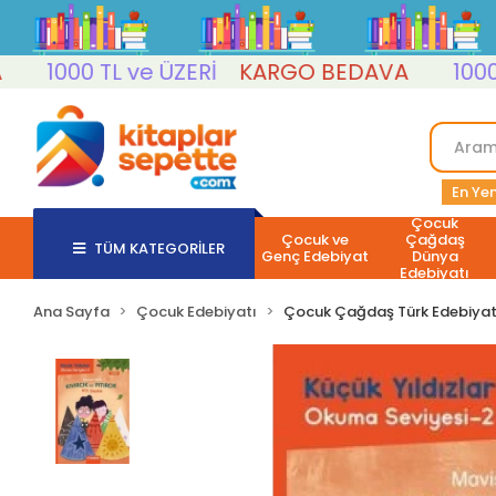
1000 TL ve ÜZERİ
KARGO BEDAVA
1000 TL v
En Yen
Çocuk
Çocuk ve
Çağdaş
TÜM KATEGORİLER
Genç Edebiyat
Dünya
Edebiyatı
Ana Sayfa
Çocuk Edebiyatı
Çocuk Çağdaş Türk Edebiyat