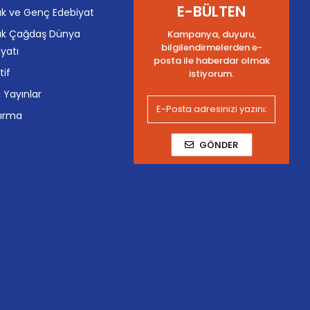
E-BÜLTEN
k ve Genç Edebiyat
k Çağdaş Dünya
Kampanya, duyuru,
bilgilendirmelerden e-
yatı
posta ile haberdar olmak
tif
istiyorum.
i Yayınlar
tırma
GÖNDER