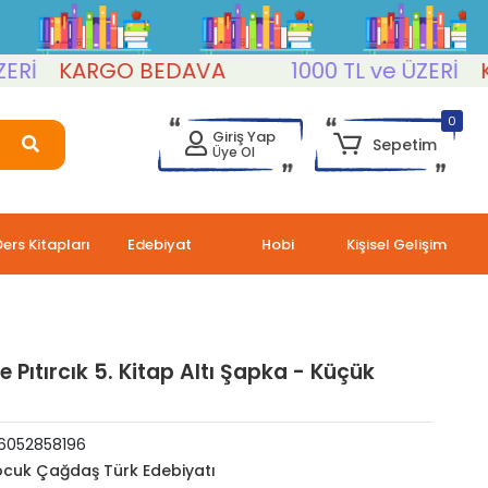
KARGO BEDAVA
1000 TL ve ÜZERİ
KARG
0
Giriş Yap
Sepetim
Üye Ol
Ders Kitapları
Edebiyat
Hobi
Kişisel Gelişim
ile Pıtırcık 5. Kitap Altı Şapka - Küçük
6052858196
cuk Çağdaş Türk Edebiyatı