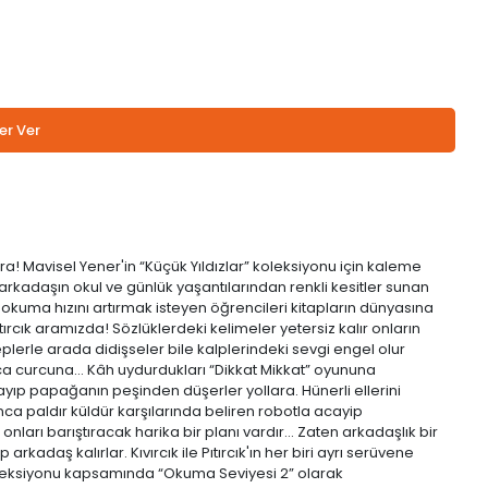
er Ver
acera! Mavisel Yener'in “Küçük Yıldızlar” koleksiyonu için kaleme
ın arkadaşın okul ve günlük yaşantılarından renkli kesitler sunan
a okuma hızını artırmak isteyen öğrencileri kitapların dünyasına
 Pıtırcık aramızda! Sözlüklerdeki kelimeler yetersiz kalır onların
eplerle arada didişseler bile kalplerindeki sevgi engel olur
lca curcuna... Kâh uydurdukları “Dikkat Mikkat” oyununa
 kayıp papağanın peşinden düşerler yollara. Hünerli ellerini
ca paldır küldür karşılarında beliren robotla acayip
ları barıştıracak harika bir planı vardır... Zaten arkadaşlık bir
arkadaş kalırlar. Kıvırcık ile Pıtırcık'ın her biri ayrı serüvene
 koleksiyonu kapsamında “Okuma Seviyesi 2” olarak