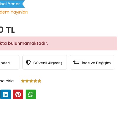
sel Yener
dem Yayınları
0 TL
okta bulunmamaktadır.
önderi
Güvenli Alışveriş
İade ve Değişim
me ekle