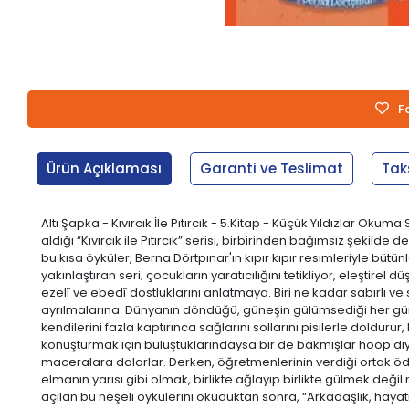
F
Ürün Açıklaması
Garanti ve Teslimat
Tak
Altı Şapka - Kıvırcık İle Pıtırcık - 5.Kitap - Küçük Yıldızlar Okum
aldığı “Kıvırcık ile Pıtırcık” serisi, birbirinden bağımsız şekild
bu kısa öyküler, Berna Dörtpınar'ın kıpır kıpır resimleriyle büt
yakınlaştıran seri; çocukların yaratıcılığını tetikliyor, eleştirel 
ezelî ve ebedî dostluklarını anlatmaya. Biri ne kadar sabırlı ve
ayrılmalarına. Dünyanın döndüğü, güneşin gülümsediği her gün Kı
kendilerini fazla kaptırınca sağlarını sollarını pisilerle doldur
konuşturmak için buluştuklarındaysa bir de bakmışlar hoop diy
maceralara dalarlar. Derken, öğretmenlerinin verdiği ortak ödevl
elmanın yarısı gibi olmak, birlikte ağlayıp birlikte gülmek değil mi
açılan bu neşeli öykülerini okuduktan sonra, “Arkadaşlık, hay