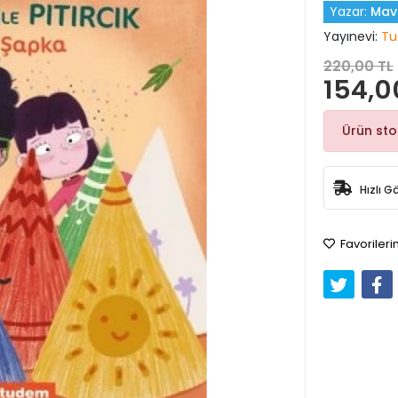
Yazar:
Mavi
Yayınevi:
Tu
220,00 TL
154,0
Ürün st
Hızlı G
Favorileri