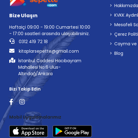
Hakkımızd
Bize Ulaşın
KVKK Aydın
Mesafeli S
Haftaiçi 09:00 - 19:00 Cumartesi 10:00
- 17:00 saatleri arasında ulaşabilirsiniz.
Çerez Polit
0312 419 72 18
Cayma ve İp
kitaplarsepette@gmail.com
Blog
İstanbul Caddesi Hacıbayram
Mahallesi No:6 Ulus-
Altındağ/Ankara
Bizi Takip Edin
Mobil Uygulamalarımız