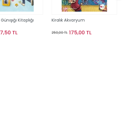
Günışığı Kitaplığı
Kiralık Akvaryum
57,50 TL
175,00 TL
250,00 TL
Sepete Ekle
Stokta Yok