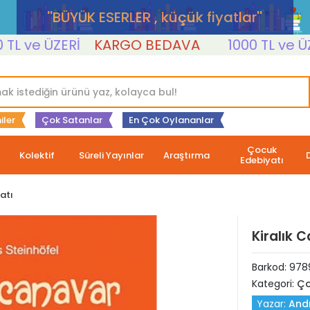
''BÜYÜK ESERLER , küçük fiyatlar''
ve ÜZERİ
KARGO BEDAVA
1000 TL ve ÜZERİ
iler
Çok Satanlar
En Çok Oylananlar
Çocuk
Kolektif
Süreli Yayınlar
Araştırma
Edebiyatı
atı
Kiralık 
Barkod:
978
Kategori:
Ço
Yazar:
Andr