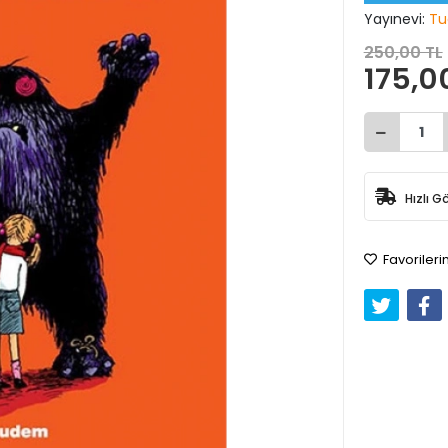
Yayınevi:
Tu
250,00 TL
175,0
Hızlı G
Favorileri