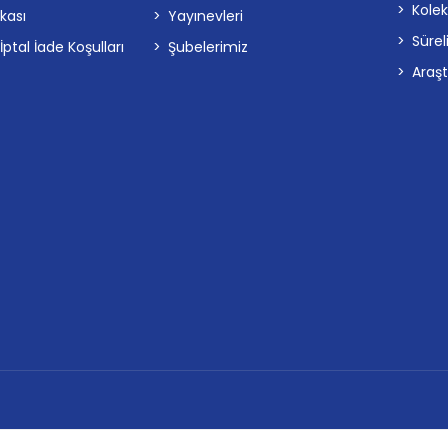
Kolek
ikası
Yayınevleri
Sürel
tal İade Koşulları
Şubelerimiz
Araş