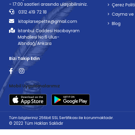
- 17:00 saatleri arasında ulaşabilirsiniz.
Çerez Polit
0312 419 72 18
Cayma ve İp
kitaplarsepette@gmail.com
Blog
İstanbul Caddesi Hacıbayram
Mahallesi No:6 Ulus-
Altındağ/Ankara
Bizi Takip Edin
Mobil Uygulamalarımız
Tüm bilgileriniz 256bit SSL Sertifikası ile korunmaktadır.
© 2022
Tüm Hakları Saklıdır