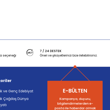
7 / 24 DESTEK
a seçeneği
Öneri ve şikayetlerinizi bize iletebilirsiniz.
oriler
E-BÜLTEN
k ve Genç Edebiyat
k Çağdaş Dünya
Kampanya, duyuru,
bilgilendirmelerden e-
yatı
posta ile haberdar olmak