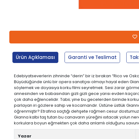
Ürün Açıklaması
Garanti ve Teslimat
Tak
Edebiyatseverlerin zihninde “derin” bir iz bırakan “Rico ve Osk
Büyüdüğünde ünlü bir opera sanatçısı olmayı hayal eden Gianna’
söylemek ve doyasıya korku filmi seyretmek. Sesi zarar görmesi
annesinden ve babasından gizli gizli gece yarısı evden kaçara
çok daha eğlencelidir. Tabii; yine bu gecelerden birinde korkun
parlayan iri gözlere sahip ve kocamandır. Üstüne üstlük Gian
öğrenmiştir? Etrafına saçtığı dehşete rağmen cesur dostumuzu
Gianna kalbi taş tutan bu canavarın yüreğini ısıtacak yolun nere
korkulara boyun eğmekten çok daha anlamlı olduğunu savunarak
Yazar