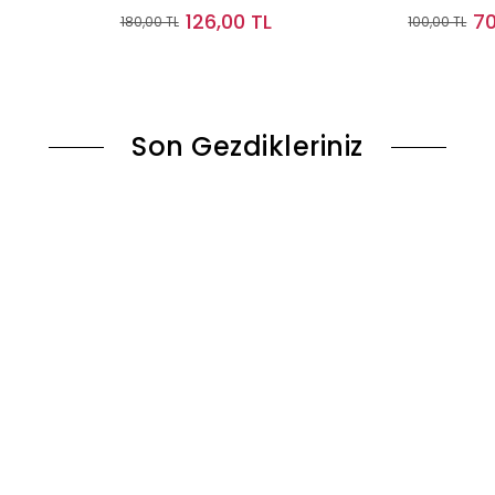
126,00 TL
70
180,00 TL
100,00 TL
le
Stokta Yok
Son Gezdikleriniz