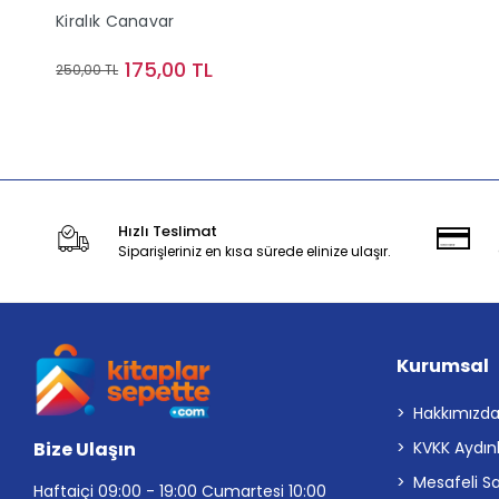
Kiralık Canavar
175,00 TL
250,00 TL
Sepete Ekle
Hızlı Teslimat
Siparişleriniz en kısa sürede elinize ulaşır.
Kurumsal
Hakkımızd
Bize Ulaşın
KVKK Aydın
Mesafeli S
Haftaiçi 09:00 - 19:00 Cumartesi 10:00