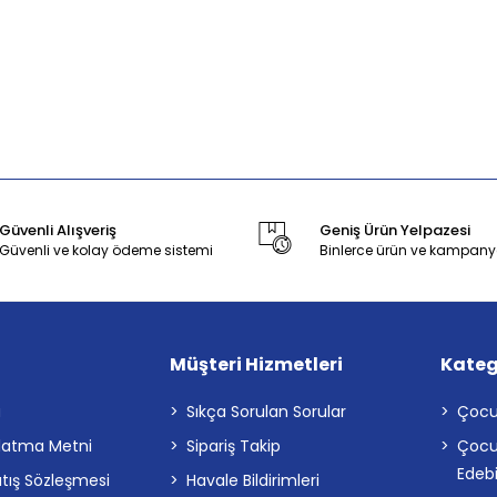
Güvenli Alışveriş
Geniş Ürün Yelpazesi
Güvenli ve kolay ödeme sistemi
Binlerce ürün ve kampany
Müşteri Hizmetleri
Kateg
a
Sıkça Sorulan Sorular
Çocu
latma Metni
Sipariş Takip
Çocu
Edebi
atış Sözleşmesi
Havale Bildirimleri