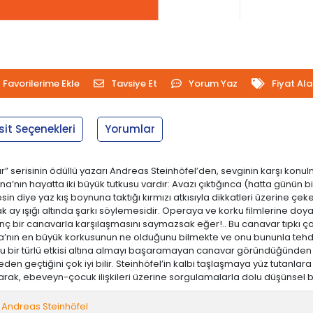
Favorilerime Ekle
Tavsiye Et
Yorum Yaz
Fiyat Al
sit Seçenekleri
Yorumlar
ar” serisinin ödüllü yazarı Andreas Steinhöfel’den, sevginin karşı kon
nın hayatta iki büyük tutkusu vardır: Avazı çıktığınca (hatta günün b
n diye yaz kış boynuna taktığı kırmızı atkısıyla dikkatleri üzerine çe
k ay ışığı altında şarkı söylemesidir. Operaya ve korku filmlerine d
ç bir canavarla karşılaşmasını saymazsak eğer!.. Bu canavar tıpkı çok 
na’nın en büyük korkusunun ne olduğunu bilmekte ve onu bununla teh
 bir türlü etkisi altına almayı başaramayan canavar göründüğünden ç
den geçtiğini çok iyi bilir. Steinhöfel’in kalbi taşlaşmaya yüz tutanlar
, ebeveyn-çocuk ilişkileri üzerine sorgulamalarla dolu düşünsel bir
Andreas Steinhöfel