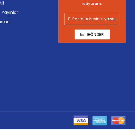
tif
istiyorum.
i Yayınlar
tırma
GÖNDER