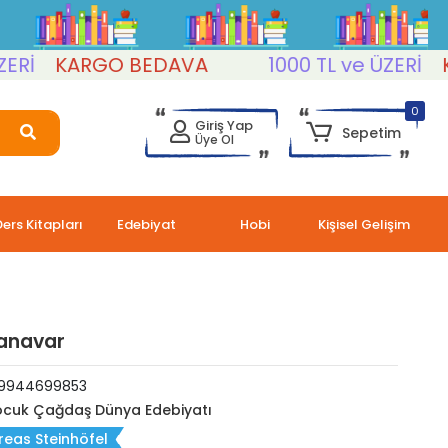
KARGO BEDAVA
1000 TL ve ÜZERİ
KARG
0
Giriş Yap
Sepetim
Üye Ol
Ders Kitapları
Edebiyat
Hobi
Kişisel Gelişim
Canavar
9944699853
cuk Çağdaş Dünya Edebiyatı
eas Steinhöfel