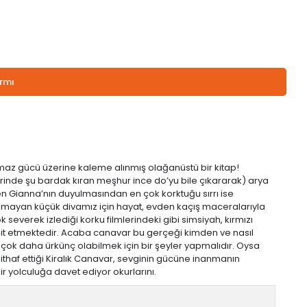
armı
ulmaz gücü üzerine kaleme alınmış olağanüstü bir kitap!
irinde şu bardak kıran meşhur ince do’yu bile çıkararak) arya
ken Gianna’nın duyulmasından en çok korktuğu sırrı ise
oyamayan küçük divamız için hayat, evden kaçış maceralarıyla
severek izlediği korku filmlerindeki gibi simsiyah, kırmızı
dit etmektedir. Acaba canavar bu gerçeği kimden ve nasıl
ok daha ürkünç olabilmek için bir şeyler yapmalıdır. Oysa
a ithaf ettiği Kiralık Canavar, sevginin gücüne inanmanın
 yolculuğa davet ediyor okurlarını.