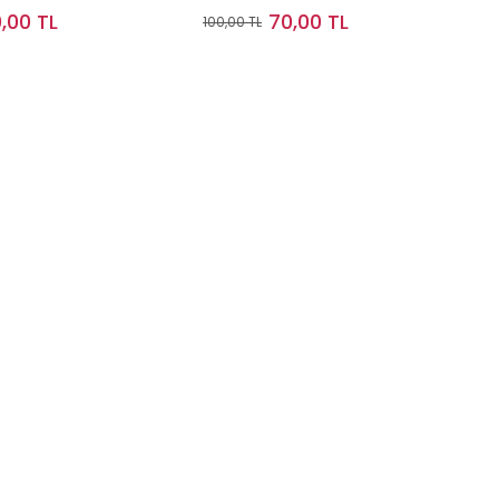
,00 TL
70,00 TL
100,00 TL
Sepete Ekle
Stokta Yok