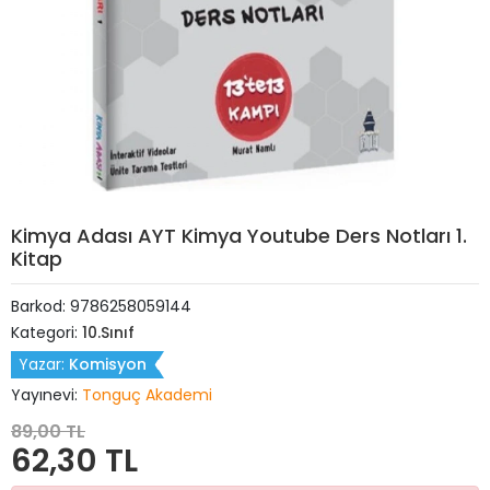
Kimya Adası AYT Kimya Youtube Ders Notları 1.
Kitap
Barkod:
9786258059144
Kategori:
10.Sınıf
Yazar:
Komisyon
Yayınevi:
Tonguç Akademi
89,00 TL
62,30 TL