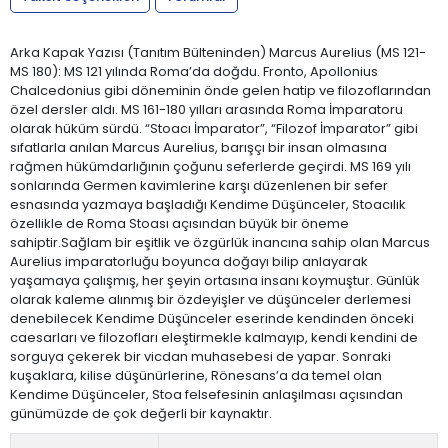
Arka Kapak Yazısı (Tanıtım Bülteninden) Marcus Aurelius (MS 121-
MS 180): MS 121 yılında Roma’da doğdu. Fronto, Apollonius
Chalcedonius gibi döneminin önde gelen hatip ve filozoflarından
özel dersler aldı. MS 161-180 yılları arasında Roma İmparatoru
olarak hüküm sürdü. “Stoacı İmparator”, “Filozof İmparator” gibi
sıfatlarla anılan Marcus Aurelius, barışçı bir insan olmasına
rağmen hükümdarlığının çoğunu seferlerde geçirdi. MS 169 yılı
sonlarında Germen kavimlerine karşı düzenlenen bir sefer
esnasında yazmaya başladığı Kendime Düşünceler, Stoacılık
özellikle de Roma Stoası açısından büyük bir öneme
sahiptir.Sağlam bir eşitlik ve özgürlük inancına sahip olan Marcus
Aurelius imparatorluğu boyunca doğayı bilip anlayarak
yaşamaya çalışmış, her şeyin ortasına insanı koymuştur. Günlük
olarak kaleme alınmış bir özdeyişler ve düşünceler derlemesi
denebilecek Kendime Düşünceler eserinde kendinden önceki
caesarları ve filozofları eleştirmekle kalmayıp, kendi kendini de
sorguya çekerek bir vicdan muhasebesi de yapar. Sonraki
kuşaklara, kilise düşünürlerine, Rönesans’a da temel olan
Kendime Düşünceler, Stoa felsefesinin anlaşılması açısından
günümüzde de çok değerli bir kaynaktır.