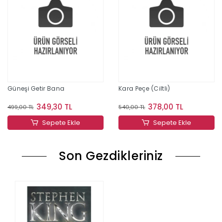
Güneşi Getir Bana
Kara Peçe (Ciltli)
349,30 TL
378,00 TL
499,00 TL
540,00 TL
Sepete Ekle
Sepete Ekle
Son Gezdikleriniz