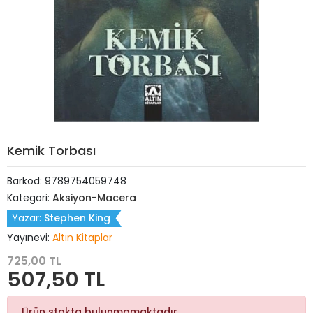
Kemik Torbası
Barkod:
9789754059748
Kategori:
Aksiyon-Macera
Yazar:
Stephen King
Yayınevi:
Altın Kitaplar
725,00 TL
507,50 TL
Ürün stokta bulunmamaktadır.