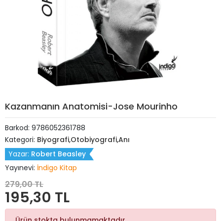
Kazanmanın Anatomisi-Jose Mourinho
Barkod:
9786052361788
Kategori:
Biyografi,Otobiyografi,Anı
Yazar:
Robert Beasley
Yayınevi:
İndigo Kitap
279,00 TL
195,30 TL
Ürün stokta bulunmamaktadır.