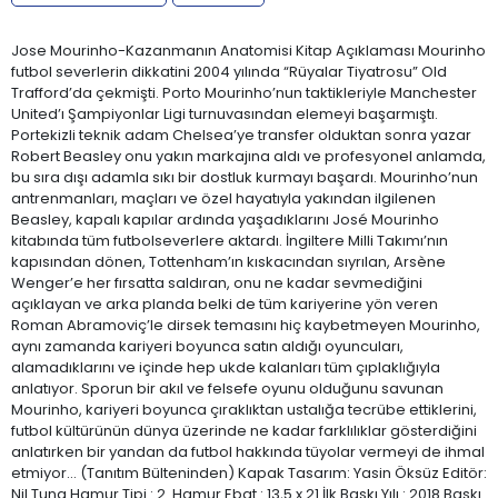
Jose Mourinho-Kazanmanın Anatomisi Kitap Açıklaması Mourinho
futbol severlerin dikkatini 2004 yılında “Rüyalar Tiyatrosu” Old
Trafford’da çekmişti. Porto Mourinho’nun taktikleriyle Manchester
United’ı Şampiyonlar Ligi turnuvasından elemeyi başarmıştı.
Portekizli teknik adam Chelsea’ye transfer olduktan sonra yazar
Robert Beasley onu yakın markajına aldı ve profesyonel anlamda,
bu sıra dışı adamla sıkı bir dostluk kurmayı başardı. Mourinho’nun
antrenmanları, maçları ve özel hayatıyla yakından ilgilenen
Beasley, kapalı kapılar ardında yaşadıklarını José Mourinho
kitabında tüm futbolseverlere aktardı. İngiltere Milli Takımı’nın
kapısından dönen, Tottenham’ın kıskacından sıyrılan, Arsène
Wenger’e her fırsatta saldıran, onu ne kadar sevmediğini
açıklayan ve arka planda belki de tüm kariyerine yön veren
Roman Abramoviç’le dirsek temasını hiç kaybetmeyen Mourinho,
aynı zamanda kariyeri boyunca satın aldığı oyuncuları,
alamadıklarını ve içinde hep ukde kalanları tüm çıplaklığıyla
anlatıyor. Sporun bir akıl ve felsefe oyunu olduğunu savunan
Mourinho, kariyeri boyunca çıraklıktan ustalığa tecrübe ettiklerini,
futbol kültürünün dünya üzerinde ne kadar farklılıklar gösterdiğini
anlatırken bir yandan da futbol hakkında tüyolar vermeyi de ihmal
etmiyor… (Tanıtım Bülteninden) Kapak Tasarım: Yasin Öksüz Editör:
Nil Tuna Hamur Tipi : 2. Hamur Ebat : 13,5 x 21 İlk Baskı Yılı : 2018 Baskı