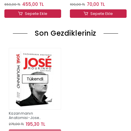
İzinde Bir Yaşam
455,00 TL
70,00 TL
650,00 TL
100,00 TL
Sepete Ekle
Sepete Ekle
Son Gezdikleriniz
Tükendi
Kazanmanın
Anatomisi-Jose
Mourinho
195,30 TL
279,00 TL