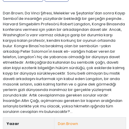
Dan Brown; Da Vinci Şifresi, Melekler ve Şeytanlar'dan sonra Kayıp
Sembol'de insanlığın yüzyıllardır beklediği bir gerçeğin peşinde...
Harvard Simgebilim Profesörü Robert Langdon, Kongre Binasında
konferans vermesi için yakın bir arkadaşından davet alır. Ancak,
Washington'a varır varmaz oldukça garip bir durumla karşı
karşıya kalan profesör, kendini korkunç bir oyunun ortasında
bulur. Kongre Binas'na bırakılmış olan bir sembolün -yakın
arkadaşı Peter Solomon'ın kesik eli- varlığını haber veren bir
telefon, Langdon'ı hiç de yabancısı olmadığı bir dünyaya davet
etmektedir. Antikçağlarda kullanılan bu sembolik çağrı, daveti
alan kişiyi ezoterik bilgeliğin hüküm sürdüğü, çok eskilerde kalmış
kayıp bir dünyaya sürükleyecektir. Sonu belli olmayan bu mistik
daveti arkadaşını kurtarmak için kabul eden Langdon, bir anda
masonik sırların, saklı kalmış tarihin ve o güne dek görmediği
yerlerin gizli dünyasında inanılmaz bir gerçekle yüzleşmek
zorunda kalır. Artık cevaplanması gereken sorular vardır:
İnsanlığın Altın Çağı, açılmaması gereken bir kapının aralığından
sırlarıyla birlikte yok mu olacak, yoksa hikmetin ışığında tüm
soruların cevapları mı bulunacaktır?...
Yazar
Dan Brown