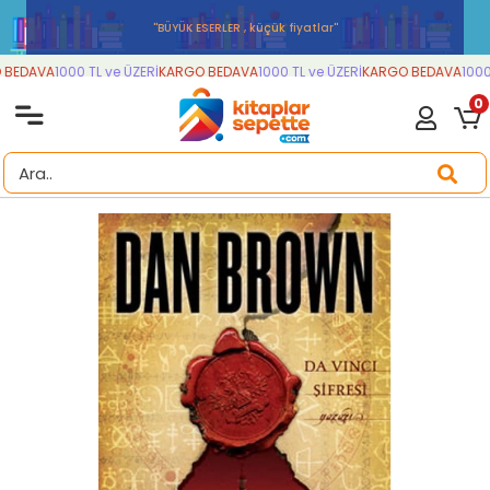
''BÜYÜK ESERLER , küçük fiyatlar''
BEDAVA
1000 TL ve ÜZERİ
KARGO BEDAVA
1000 TL ve ÜZERİ
KARGO BEDAVA
1000 
0