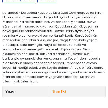
Karaböcü - Karaböcü Kayboldu Kısa Özet Çevirmen, yazar Niran
Elçi’nin okuma serüveninin başındaki çocuklar için hazırladığı
*Karaböcü* dizisinin dördüncü ve son kitabı yine soluksuz ve
eğlenceli bir maceraya çıkarıyor. Çocukların günlük yaşamını
hayal gücü ile harmanlayan dizi, Gözde Bitir’in siyah-beyaz
resimleriyle canlanıyor. Nisan ve *tuhaf* kedisi Karaböcü’nün
maceraları, çocukları aile içi iletişim, değişik canlılarla yaşam,
arkadaşlık, okul, sevinçler, hayal kırıklıkları, korkular ve
sorumluluklar üzerine gülümseterek düşündürüyor. Nisan
okuldayken canı çok sıkılan kedisi Karaböcü, evdeki süs
balıklarıyla oynamak ister. Ama, onun marifetlerinden habersiz
olan Nisan’ın annesinden fena azar işitir. Pencereden atlayıp
kaçar, bilmediği sokaklarda keyifle dolanır. Ancak, bir süre sonra
yolunu kaybeder. Tanımadığı insanlar ve hayvanlar arasında evini
ararken beklenmedik olaylar yaşayan Karaböcü, Nisan’ı ve
ailesini çok özlemiştir...
Yazar
Niran Elçi