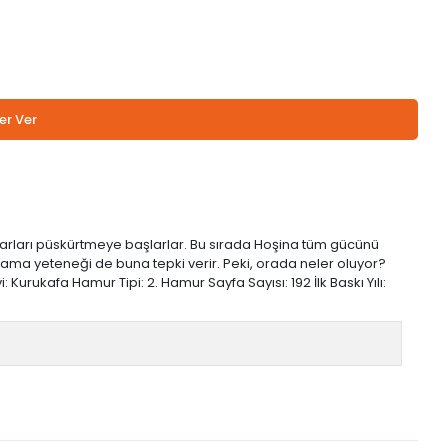
er Ver
varları püskürtmeye başlarlar. Bu sırada Hoşina tüm gücünü
lama yeteneği de buna tepki verir. Peki, orada neler oluyor?
Kurukafa Hamur Tipi: 2. Hamur Sayfa Sayısı: 192 İlk Baskı Yılı: