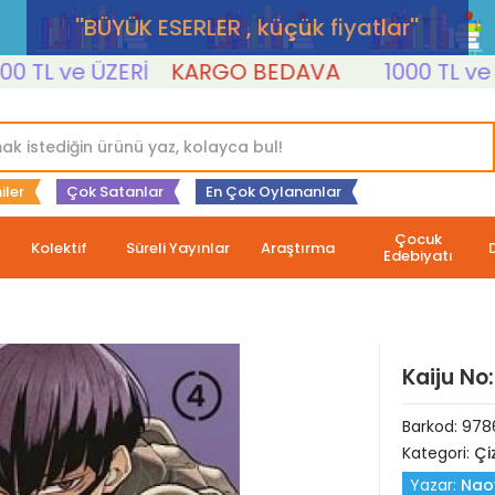
''BÜYÜK ESERLER , küçük fiyatlar''
L ve ÜZERİ
KARGO BEDAVA
1000 TL ve ÜZER
iler
Çok Satanlar
En Çok Oylananlar
Çocuk
Kolektif
Süreli Yayınlar
Araştırma
Edebiyatı
Kaiju No
Barkod:
978
Kategori:
Çi
Yazar:
Nao