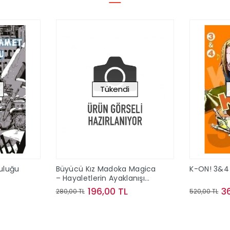
Tükendi
culuğu
Büyücü Kız Madoka Magica
K-ON! 3&4
– Hayaletlerin Ayaklanışı
Cilt 1
196,00 TL
3
280,00 TL
520,00 TL
ok
Stokta Yok