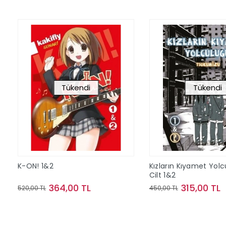
Tükendi
Tükendi
K-ON! 1&2
Kızların Kıyamet Yol
Cilt 1&2
364,00 TL
315,00 TL
520,00 TL
450,00 TL
Stokta Yok
Stokta Y