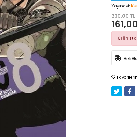
Yayınevi:
Ku
230,00 TL
161,00
Ürün st
Hızlı G
Favorileri