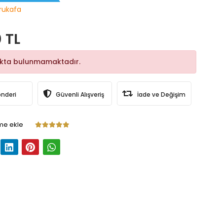
rukafa
 TL
okta bulunmamaktadır.
önderi
Güvenli Alışveriş
İade ve Değişim
me ekle