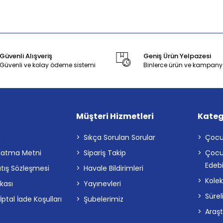
Güvenli Alışveriş
Geniş Ürün Yelpazesi
Güvenli ve kolay ödeme sistemi
Binlerce ürün ve kampany
Müşteri Hizmetleri
Kateg
a
Sıkça Sorulan Sorular
Çocu
latma Metni
Sipariş Takip
Çocu
Edebi
atış Sözleşmesi
Havale Bildirimleri
Kolek
ikası
Yayınevleri
Sürel
tal İade Koşulları
Şubelerimiz
Araş