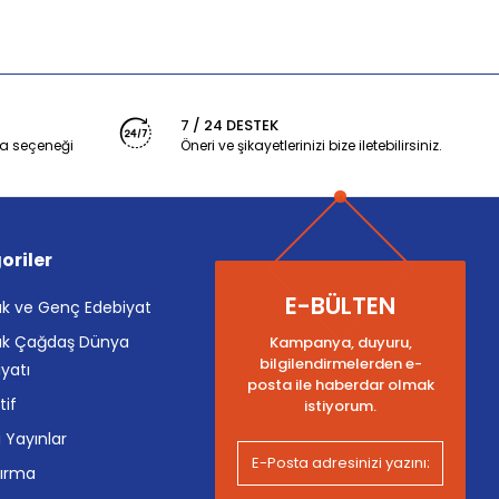
7 / 24 DESTEK
a seçeneği
Öneri ve şikayetlerinizi bize iletebilirsiniz.
oriler
E-BÜLTEN
k ve Genç Edebiyat
k Çağdaş Dünya
Kampanya, duyuru,
bilgilendirmelerden e-
yatı
posta ile haberdar olmak
tif
istiyorum.
i Yayınlar
tırma