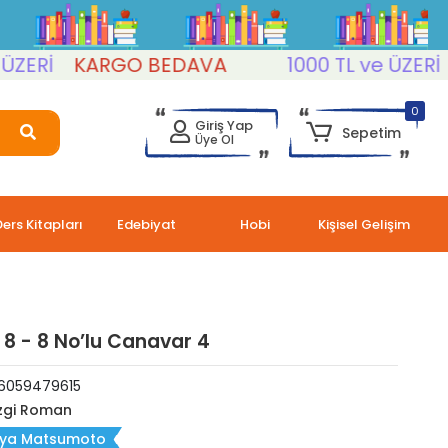
İ
KARGO BEDAVA
1000 TL ve ÜZERİ
KA
0
Giriş Yap
Sepetim
Üye Ol
Ders Kitapları
Edebiyat
Hobi
Kişisel Gelişim
: 8 - 8 No’lu Canavar 4
6059479615
zgi Roman
ya Matsumoto