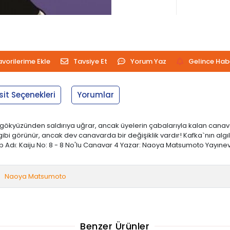
avorilerime Ekle
Tavsiye Et
Yorum Yaz
Gelince Hab
sit Seçenekleri
Yorumlar
n gökyüzünden saldırıya uğrar, ancak üyelerin çabalarıyla kalan cana
bi görünür, ancak dev canavarda bir değişiklik vardır! Kafka`nın algı
p Adı: Kaiju No: 8 - 8 No'lu Canavar 4 Yazar: Naoya Matsumoto Yayınevi: 
Naoya Matsumoto
Benzer Ürünler