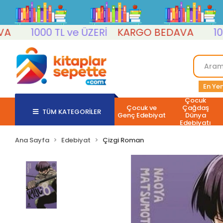
1000 TL ve ÜZERİ
KARGO BEDAVA
1000 T
En Yen
Çocuk
Çocuk ve
Çağdaş
TÜM KATEGORİLER
Genç Edebiyat
Dünya
Edebiyatı
Ana Sayfa
Edebiyat
Çizgi Roman